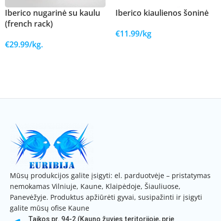
Iberico nugarinė su kaulu
Iberico kiaulienos šoninė
(french rack)
€
11.99
/kg
€
29.99
/kg.
Į KREPŠELĮ
Į KREPŠELĮ
Mūsų produkcijos galite įsigyti: el. parduotvėje – pristatymas
nemokamas Vilniuje, Kaune, Klaipėdoje, Šiauliuose,
Panevėžyje. Produktus apžiūrėti gyvai, susipažinti ir įsigyti
galite mūsų ofise Kaune
Taikos pr. 94-2 (Kauno žuvies teritorijoje, prie