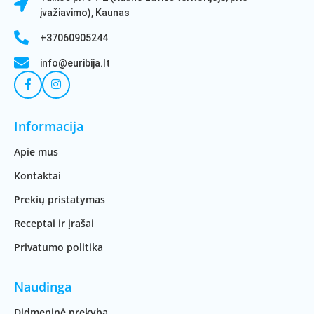
įvažiavimo), Kaunas
+37060905244
info@euribija.lt
Informacija
Apie mus
Kontaktai
Prekių pristatymas
Receptai ir įrašai
Privatumo politika
Naudinga
Didmeninė prekyba