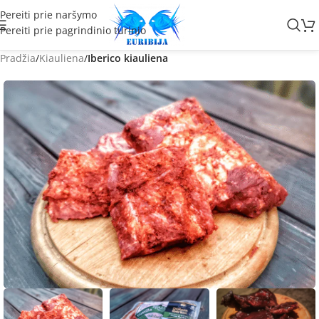
Pereiti prie naršymo
Pereiti prie pagrindinio turinio
Pradžia
Kiauliena
Iberico kiauliena