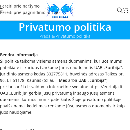
Pereiti prie naršymo
Pereiti prie pagrindinio turinio
Privatumo politika
Pradžia
Privatumo politika
Bendra informacija
Ši politika taikoma visiems asmens duomenims, kuriuos mums
pateikiate ir kuriuos tvarkome Jums naudojantis UAB „Euribija“,
juridinio asmens kodas 302775811, buveinės adresas Taikos pr.
96, LT-51178, Kaunas (toliau –
Mes
arba
UAB „Euribija“
)
priklausančia ir valdoma internetine svetaine
https://euribija.lt
.
UAB „Euribija“ gerbia Jūsų privatumą ir saugo Jūsų asmens
duomenis, kuriuos mums pateikiate. Šioje privatumo politikoje
paaiškinama, kodėl mes renkame Jūsų asmens duomenis ir kaip
juos naudojame.