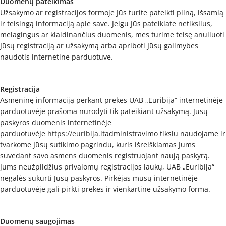
Duomenų pateikimas
Užsakymo ar registracijos formoje Jūs turite pateikti pilną, išsamią
ir teisingą informaciją apie save. Jeigu Jūs pateikiate netikslius,
melagingus ar klaidinančius duomenis, mes turime teisę anuliuoti
Jūsų registraciją ar užsakymą arba apriboti Jūsų galimybes
naudotis internetine parduotuve.
Registracija
Asmeninę informaciją perkant prekes UAB „Euribija“ internetinėje
parduotuvėje prašoma nurodyti tik pateikiant užsakymą. Jūsų
paskyros duomenis internetinėje
parduotuvėje
https://euribija.lt
administravimo tikslu naudojame ir
tvarkome Jūsų sutikimo pagrindu, kuris išreiškiamas Jums
suvedant savo asmens duomenis registruojant naują paskyrą.
Jums neužpildžius privalomų registracijos laukų, UAB „Euribija“
negalės sukurti Jūsų paskyros. Pirkėjas mūsų internetinėje
parduotuvėje gali pirkti prekes ir vienkartine užsakymo forma.
Duomenų saugojimas