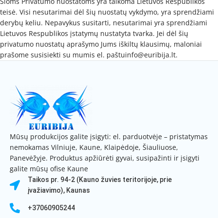
Šioms Privatumo nuostatoms yra taikoma Lietuvos Respublikos
teisė. Visi nesutarimai dėl šių nuostatų vykdymo, yra sprendžiami
derybų keliu. Nepavykus susitarti, nesutarimai yra sprendžiami
Lietuvos Respublikos įstatymų nustatyta tvarka. Jei dėl šių
privatumo nuostatų aprašymo Jums iškiltų klausimų, maloniai
prašome susisiekti su mumis el. paštuinfo@euribija.lt.
Mūsų produkcijos galite įsigyti: el. parduotvėje – pristatymas
nemokamas Vilniuje, Kaune, Klaipėdoje, Šiauliuose,
Panevėžyje. Produktus apžiūrėti gyvai, susipažinti ir įsigyti
galite mūsų ofise Kaune
Taikos pr. 94-2 (Kauno žuvies teritorijoje, prie
įvažiavimo), Kaunas
+37060905244