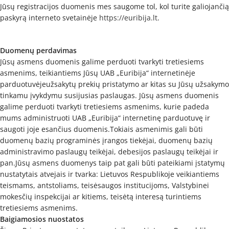
Jūsų registracijos duomenis mes saugome tol, kol turite galiojančią
paskyrą interneto svetainėje
https://euribija.lt
.
Duomenų perdavimas
Jūsų asmens duomenis galime perduoti tvarkyti tretiesiems
asmenims, teikiantiems Jūsų UAB „Euribija“ internetinėje
parduotuvėjeužsakytų prekių pristatymo ar kitas su Jūsų užsakymo
tinkamu įvykdymu susijusias paslaugas. Jūsų asmens duomenis
galime perduoti tvarkyti tretiesiems asmenims, kurie padeda
mums administruoti UAB „Euribija“ internetinę parduotuvę ir
saugoti joje esančius duomenis.Tokiais asmenimis gali būti
duomenų bazių programinės įrangos tiekėjai, duomenų bazių
administravimo paslaugų teikėjai, debesijos paslaugų teikėjai ir
pan.Jūsų asmens duomenys taip pat gali būti pateikiami įstatymų
nustatytais atvejais ir tvarka: Lietuvos Respublikoje veikiantiems
teismams, antstoliams, teisėsaugos institucijoms, Valstybinei
mokesčių inspekcijai ar kitiems, teisėtą interesą turintiems
tretiesiems asmenims.
Baigiamosios nuostatos