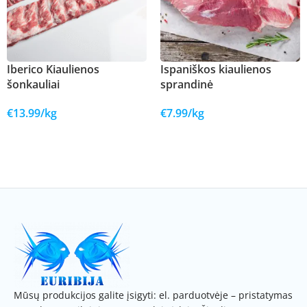
Iberico Kiaulienos
Ispaniškos kiaulienos
šonkauliai
sprandinė
€
13.99
/kg
€
7.99
/kg
Į KREPŠELĮ
Į KREPŠELĮ
Mūsų produkcijos galite įsigyti: el. parduotvėje – pristatymas