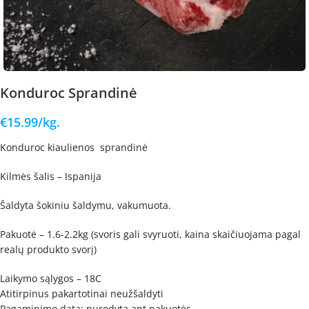
Konduroc Sprandinė
€
15.99
/kg.
Konduroc kiaulienos sprandinė
Kilmės šalis – Ispanija
Šaldyta šokiniu šaldymu, vakumuota.
Pakuotė – 1.6-2.2kg (svoris gali svyruoti, kaina skaičiuojama pagal
realų produkto svorį)
Laikymo sąlygos – 18C
Atitirpinus pakartotinai neužšaldyti
Pagaminimo data: nurodyta ant pakuotės