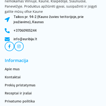
nemokamas Vilniuje, Kaune, Klaipėdoje, Šiauliuose,
Panevėžyje. Produktus apžiūrėti gyvai, susipažinti ir įsigyti
galite mūsų ofise Kaune
Taikos pr. 94-2 (Kauno žuvies teritorijoje, prie
įvažiavimo), Kaunas
+37060905244
info@euribija.lt
Informacija
Apie mus
Kontaktai
Prekių pristatymas
Receptai ir įrašai
Privatumo politika