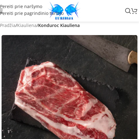
Pereiti prie naršymo
Pereiti prie pagrindinio turinio
Pradžia
Kiauliena
Konduroc Kiauliena