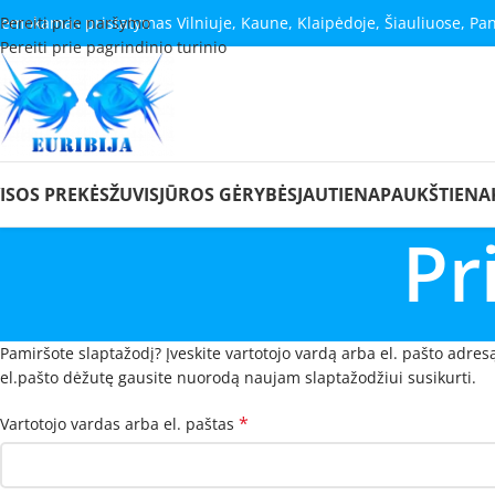
emokamas pristatymas Vilniuje, Kaune, Klaipėdoje, Šiauliuose, Pa
Pereiti prie naršymo
Pereiti prie pagrindinio turinio
ISOS PREKĖS
ŽUVIS
JŪROS GĖRYBĖS
JAUTIENA
PAUKŠTIENA
Pr
Pamiršote slaptažodį? Įveskite vartotojo vardą arba el. pašto adresą
el.pašto dėžutę gausite nuorodą naujam slaptažodžiui susikurti.
*
Vartotojo vardas arba el. paštas