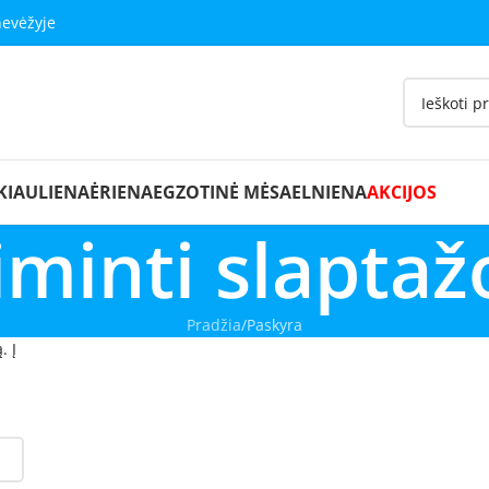
nevėžyje
KIAULIENA
ĖRIENA
EGZOTINĖ MĖSA
ELNIENA
AKCIJOS
iminti slaptaž
Pradžia
Paskyra
. Į