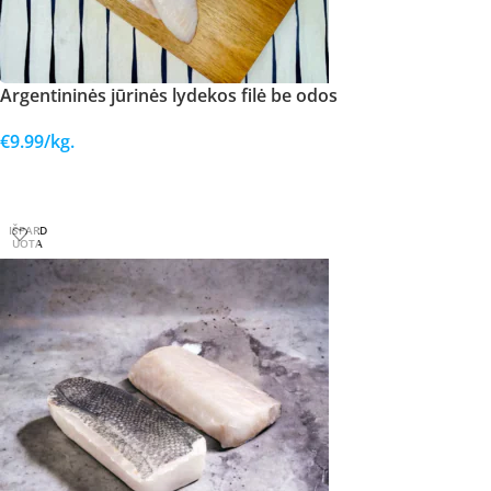
Argentininės jūrinės lydekos filė be odos
€
9.99
/kg.
Į KREPŠELĮ
IŠPARD
UOTA