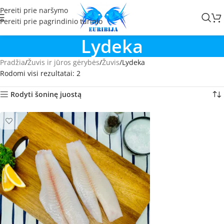
Pereiti prie naršymo
Pereiti prie pagrindinio turinio
Lydeka
Pradžia
Žuvis ir jūros gėrybės
Žuvis
Lydeka
Rodomi visi rezultatai: 2
Rodyti šoninę juostą