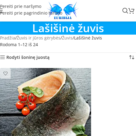
Pereiti prie naršymo
Pereiti prie pagrindinio turinio
Lašišinė žuvis
Pradžia
Žuvis ir jūros gėrybės
Žuvis
Lašišinė žuvis
Rodoma 1–12 iš 24
Rodyti šoninę juostą