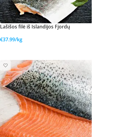
Lašišos filė iš Islandijos Fjordų
€
37.99
/kg
Į KREPŠELĮ