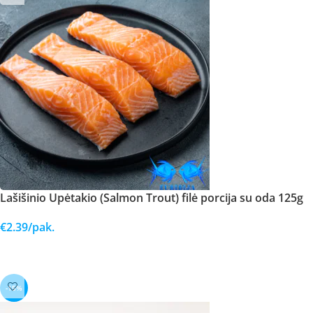
Lašišinio Upėtakio (Salmon Trout) filė porcija su oda 125g
€
2.39
/pak.
Į KREPŠELĮ
-15%