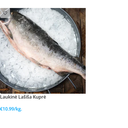
Laukinė Lašiša Kuprė
€
10.99
/kg.
Į KREPŠELĮ