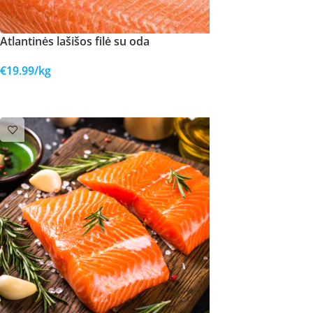
Atlantinės lašišos filė su oda
€
19.99
/kg
Į KREPŠELĮ