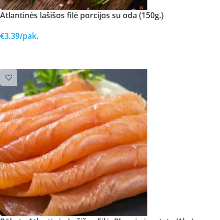
Atlantinės lašišos filė porcijos su oda (150g.)
€
3.39
/pak.
Į KREPŠELĮ