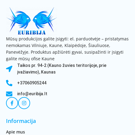
Mūsų produkcijos galite įsigyti: el. parduotvėje – pristatymas
nemokamas Vilniuje, Kaune, Klaipėdoje, Šiauliuose,
Panevėžyje. Produktus apžiūrėti gyvai, susipažinti ir įsigyti
galite mūsų ofise Kaune
Taikos pr. 94-2 (Kauno žuvies teritorijoje, prie
įvažiavimo), Kaunas
+37060905244
info@euribija.lt
Informacija
Apie mus