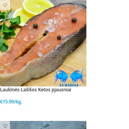
Laukinės Lašišos Ketos pjausniai
€
15.99
/kg.
Į KREPŠELĮ