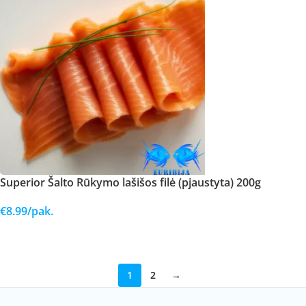
Superior Šalto Rūkymo lašišos filė (pjaustyta) 200g
€
8.99
/pak.
Į KREPŠELĮ
1
2
→