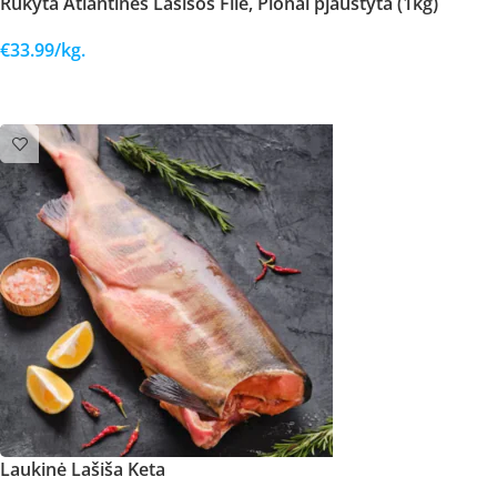
Rūkyta Atlantinės Lašišos Filė, Plonai pjaustyta (1kg)
€
33.99
/kg.
Į KREPŠELĮ
Laukinė Lašiša Keta