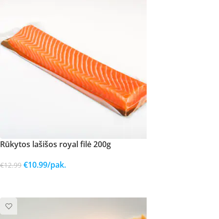
Rūkytos lašišos royal filė 200g
€
10.99
/pak.
€
12.99
Į KREPŠELĮ