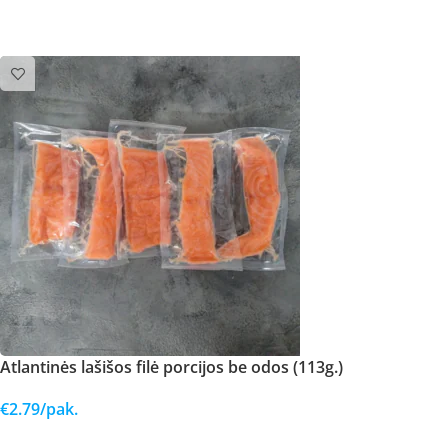
Į KREPŠELĮ
Atlantinės lašišos filė porcijos be odos (113g.)
€
2.79
/pak.
Į KREPŠELĮ