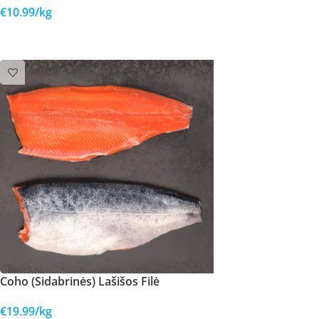
€
10.99
/kg
Į KREPŠELĮ
Coho (Sidabrinės) Lašišos Filė
€
19.99
/kg