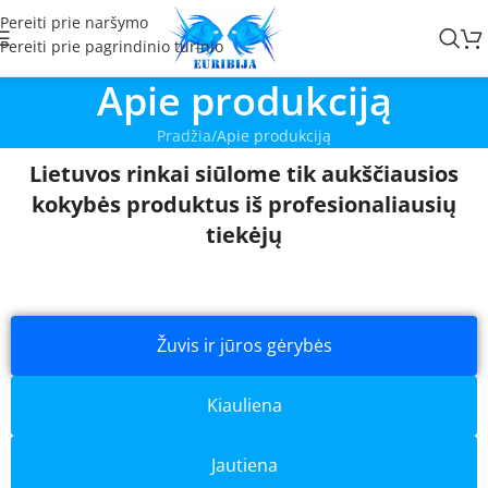
Pereiti prie naršymo
Pereiti prie pagrindinio turinio
Apie produkciją
Pradžia
Apie produkciją
Lietuvos rinkai siūlome tik aukščiausios
kokybės produktus iš profesionaliausių
tiekėjų
Žuvis ir jūros gėrybės
Kiauliena
Jautiena