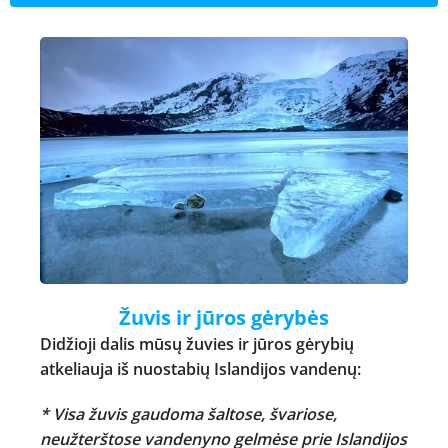
Žuvis ir jūros gėrybės
Didžioji dalis mūsų žuvies ir jūros gėrybių
atkeliauja iš nuostabių Islandijos vandenų:
* Visa žuvis gaudoma šaltose, švariose,
neužterštose vandenyno gelmėse prie Islandijos