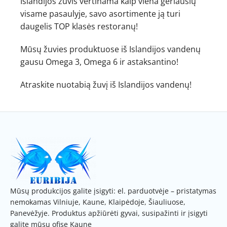
Islandijos žuvis vertinama kaip viena geriausių
visame pasaulyje, savo asortimente ją turi
daugelis TOP klasės restoranų!
Mūsų žuvies produktuose iš Islandijos vandenų
gausu Omega 3, Omega 6 ir astaksantino!
Atraskite nuotabią žuvį iš Islandijos vandenų!
Mūsų produkcijos galite įsigyti: el. parduotvėje – pristatymas
nemokamas Vilniuje, Kaune, Klaipėdoje, Šiauliuose,
Panevėžyje. Produktus apžiūrėti gyvai, susipažinti ir įsigyti
galite mūsų ofise Kaune