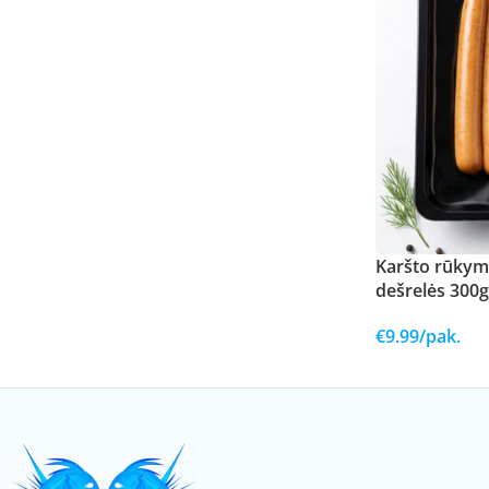
Karšto rūkymo
dešrelės 300g
€
9.99
/pak.