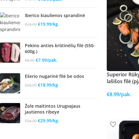
Iberico kiaulienos sprandinė
€
19.99
/kg
€
23.99
Pekino anties krūtinėlių filė (550-
600g.)
€
7.99
/pak.
€
8.99
Superior Rūky
Ešerio nugarinė filė be odos
lašišos filė (
€
18.99
/kg
€
20.99
€
8.99
/pak.
Žole maitintos Urugvajaus
jautienos ribeye
€
29.99
/kg.
€
34.99