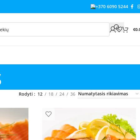
+370 6090 5244
€
0.
s
Rodyti
12
18
24
36