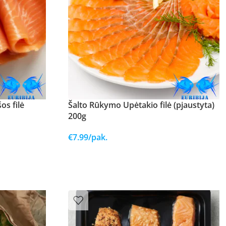
os filė
Šalto Rūkymo Upėtakio filė (pjaustyta)
200g
€
7.99
/pak.