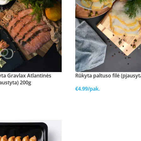
ta Gravlax Atlantinės
Rūkyta paltuso filė (pjausyt
pjaustyta) 200g
€
4.99
/pak.