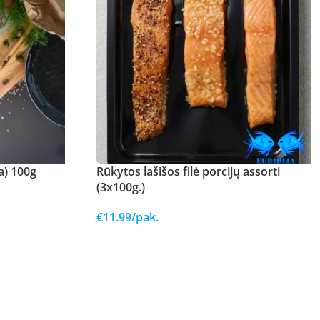
a) 100g
Rūkytos lašišos filė porcijų assorti
(3x100g.)
€
11.99
/pak.