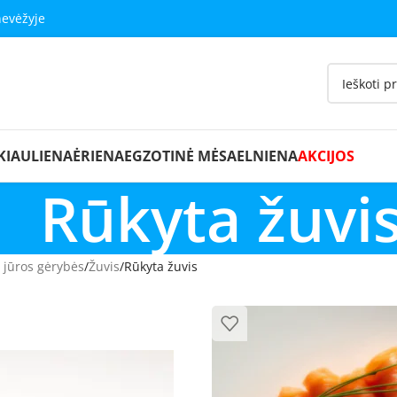
nevėžyje
KIAULIENA
ĖRIENA
EGZOTINĖ MĖSA
ELNIENA
AKCIJOS
Rūkyta žuvi
r jūros gėrybės
Žuvis
Rūkyta žuvis