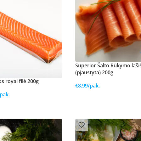
Superior Šalto Rūkymo lašiš
(pjaustyta) 200g
s royal filė 200g
€
8.99
/pak.
/pak.