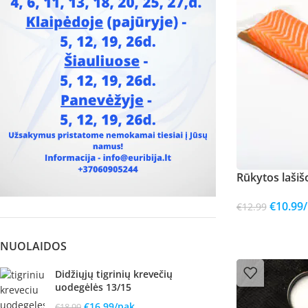
Rūkytos lašišo
€
10.99
€
12.99
NUOLAIDOS
Didžiųjų tigrinių krevečių
uodegėlės 13/15
€
16.99
/pak.
€
18.99