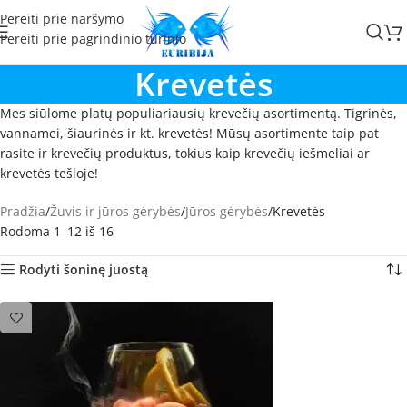
Pereiti prie naršymo
Pereiti prie pagrindinio turinio
Krevetės
Mes siūlome platų populiariausių krevečių asortimentą. Tigrinės,
vannamei, šiaurinės ir kt. krevetės! Mūsų asortimente taip pat
rasite ir krevečių produktus, tokius kaip krevečių iešmeliai ar
krevetės tešloje!
Pradžia
Žuvis ir jūros gėrybės
Jūros gėrybės
Krevetės
Rodoma 1–12 iš 16
Rodyti šoninę juostą