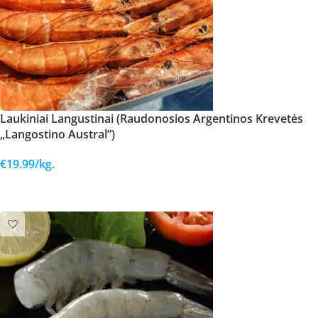
Laukiniai Langustinai (Raudonosios Argentinos Krevetės
„Langostino Austral”)
€
19.99
/kg.
Į KREPŠELĮ