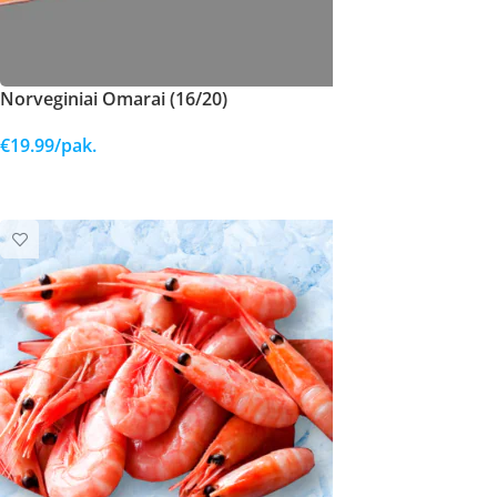
Norveginiai Omarai (16/20)
€
19.99
/pak.
Į KREPŠELĮ