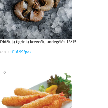
Didžiųjų tigrinių krevečių uodegėlės 13/15
€
16.99
/pak.
€
18.99
Į KREPŠELĮ