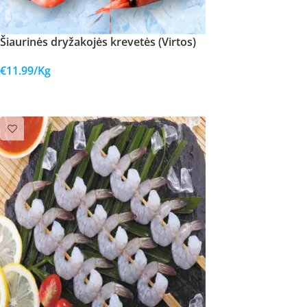
Šiaurinės dryžakojės krevetės (Virtos)
€
11.99
/Kg
Į KREPŠELĮ