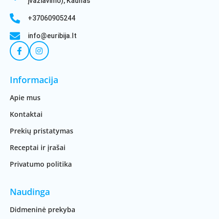
įvažiavimo), Kaunas
+37060905244
info@euribija.lt
Informacija
Apie mus
Kontaktai
Prekių pristatymas
Receptai ir įrašai
Privatumo politika
Naudinga
Didmeninė prekyba