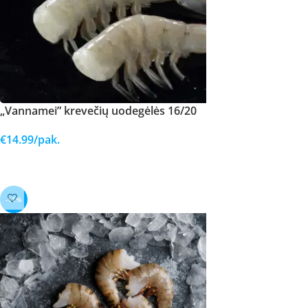
„Vannamei” krevečių uodegėlės 16/20
€
14.99
/pak.
Į KREPŠELĮ
-11%