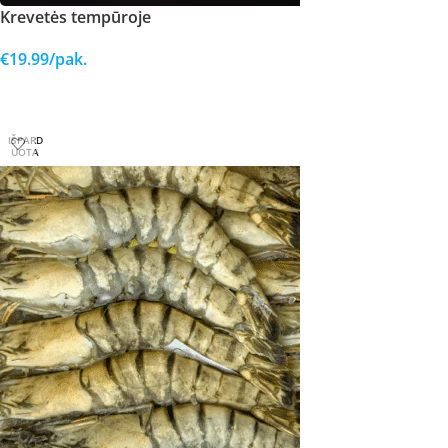
Krevetės tempūroje
€
19.99
/pak.
DAUGIAU
IŠPARD
UOTA