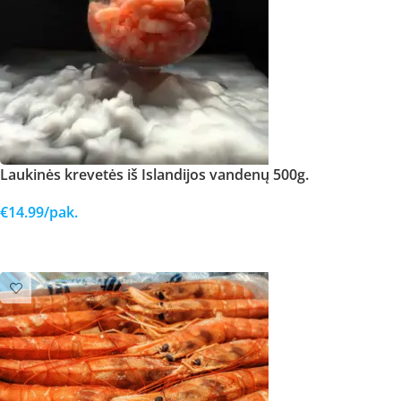
Laukinės krevetės iš Islandijos vandenų 500g.
€
14.99
/pak.
Į KREPŠELĮ