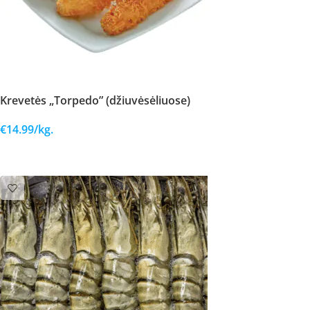
Krevetės „Torpedo” (džiuvėsėliuose)
€
14.99
/kg.
Į KREPŠELĮ