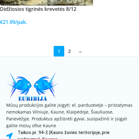
Didžiosios tigrinės krevetės 8/12
€
21.99
/pak.
DAUGIAU
1
2
→
Mūsų produkcijos galite įsigyti: el. parduotvėje – pristatymas
nemokamas Vilniuje, Kaune, Klaipėdoje, Šiauliuose,
Panevėžyje. Produktus apžiūrėti gyvai, susipažinti ir įsigyti
galite mūsų ofise Kaune
Taikos pr. 94-2 (Kauno žuvies teritorijoje, prie