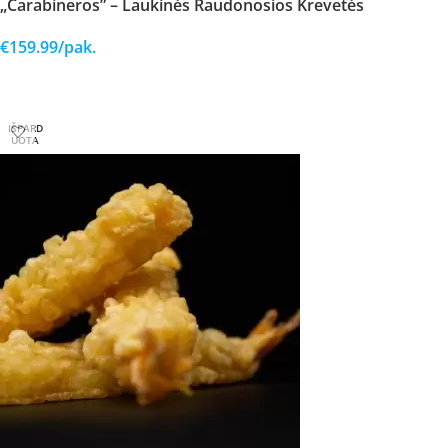
„Carabineros” – Laukinės Raudonosios Krevetės
€
159.99
/pak.
Į KREPŠELĮ
IŠPARD
UOTA