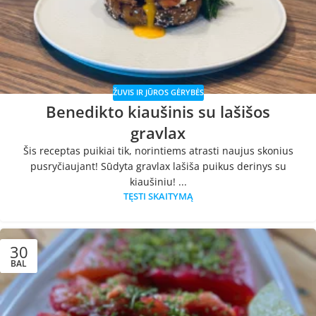
ŽUVIS IR JŪROS GĖRYBĖS
Benedikto kiaušinis su lašišos
gravlax
Šis receptas puikiai tik, norintiems atrasti naujus skonius
pusryčiaujant! Sūdyta gravlax lašiša puikus derinys su
kiaušiniu! ...
TĘSTI SKAITYMĄ
30
BAL