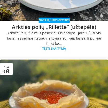
ŽUVIS IR JŪROS GĖRYBĖS
Arkties polių „Rillette” (užtepėlė)
Arkties Polių filė mus pasiekia iš Islandijos Fjordų. Ši žuvis
lašišinės šeimos, tačiau ne tokia riebi kaip lašiša. Ji puikiai
tinka ke...
TĘSTI SKAITYMĄ
13
GEG