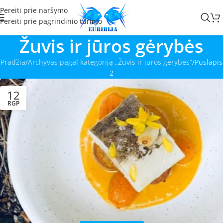
Pereiti prie naršymo
Pereiti prie pagrindinio turinio
Žuvis ir jūros gėrybės
Pradžia
Archyvas pagal kategoriją „Žuvis ir jūros gėrybės“
Puslapis
2
12
RGP