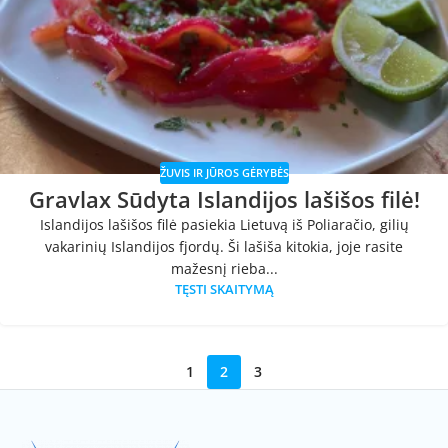
ŽUVIS IR JŪROS GĖRYBĖS
Gravlax Sūdyta Islandijos lašišos filė!
Islandijos lašišos filė pasiekia Lietuvą iš Poliaračio, gilių
vakarinių Islandijos fjordų. Ši lašiša kitokia, joje rasite
mažesnį rieba...
TĘSTI SKAITYMĄ
1
2
3