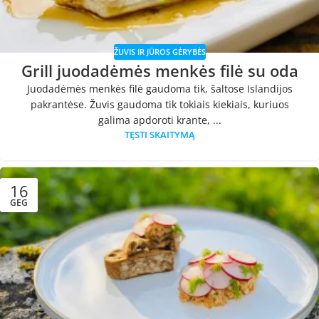
ŽUVIS IR JŪROS GĖRYBĖS
Grill juodadėmės menkės filė su oda
Juodadėmės menkės filė gaudoma tik, šaltose Islandijos
pakrantėse. Žuvis gaudoma tik tokiais kiekiais, kuriuos
galima apdoroti krante, ...
TĘSTI SKAITYMĄ
16
GEG