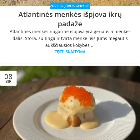
ŽUVIS IR JŪROS GĖRYBĖS
Atlantinės menkės išpjova ikrų
padaže
Atlantinės menkės nugarinė išpjova yra geriausia menkės
dalis. Stora, sultinga ir tvirta menkė leis Jums mėgautis
aukščiausios kokybės ...
TĘSTI SKAITYMĄ
08
BIR