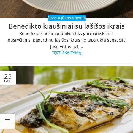
ŽUVIS IR JŪROS GĖRYBĖS
Benedikto kiaušiniai su lašišos ikrais
Benedikto kiaušiniai puikiai tiks gurmaniškiems
pusryčiams, pagardinti lašišos ikrais jie taps tikra sensacija
Jūsų virtuvėje!J...
TĘSTI SKAITYMĄ
25
GEG