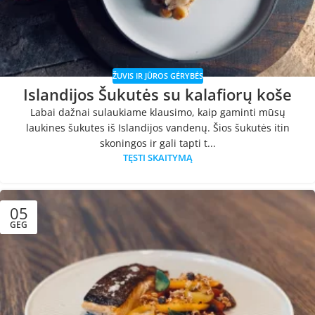
ŽUVIS IR JŪROS GĖRYBĖS
Islandijos Šukutės su kalafiorų koše
Labai dažnai sulaukiame klausimo, kaip gaminti mūsų
laukines šukutes iš Islandijos vandenų. Šios šukutės itin
skoningos ir gali tapti t...
TĘSTI SKAITYMĄ
05
GEG