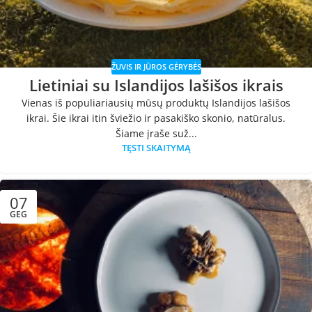
ŽUVIS IR JŪROS GĖRYBĖS
Lietiniai su Islandijos lašišos ikrais
Vienas iš populiariausių mūsų produktų Islandijos lašišos
ikrai. Šie ikrai itin šviežio ir pasakiško skonio, natūralus.
Šiame įraše suž...
TĘSTI SKAITYMĄ
07
GEG