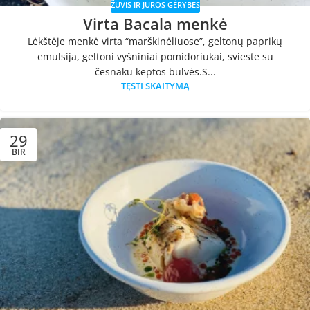
ŽUVIS IR JŪROS GĖRYBĖS
Virta Bacala menkė
Lėkštėje menkė virta “marškinėliuose”, geltonų paprikų
emulsija, geltoni vyšniniai pomidoriukai, svieste su
česnaku keptos bulvės.S...
TĘSTI SKAITYMĄ
29
BIR