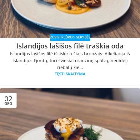
ŽUVIS IR JŪROS GĖRYBĖS
Islandijos lašišos filė traškia oda
Islandijos lašišos filė išsiskiria šiais bruožais: Atkeliauja iš
Islandijos Fjordų, turi šviesiai oranžinę spalvą, nedidelį
riebalų kie...
TĘSTI SKAITYMĄ
02
GEG