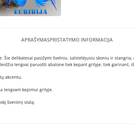
APRAŠYMAS
PRISTATYMO INFORMACIJA
 Šie delikatesai pasižymi švelniu, salstelėjusiu skoniu ir stangria
leidžia lengvai paruošti abalone tiek kepant grilyje, tiek garinant, i
tų akcentu.
ba lengvam kepimui grilyje.
okį šventinį stalą.