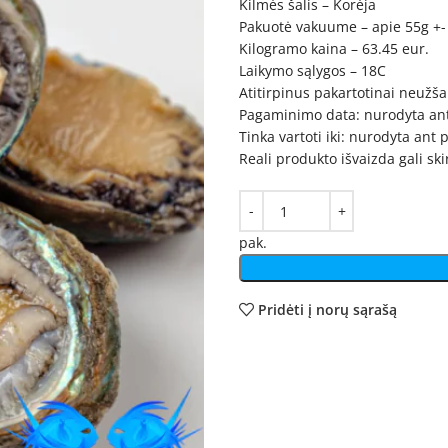
Kilmės šalis – Korėja
Pakuotė vakuume – apie 55g +-
Kilogramo kaina – 63.45 eur.
Laikymo sąlygos – 18C
Atitirpinus pakartotinai neužša
Pagaminimo data: nurodyta an
Tinka vartoti iki: nurodyta ant
Reali produkto išvaizda gali sk
pak.
Pridėti į norų sąrašą