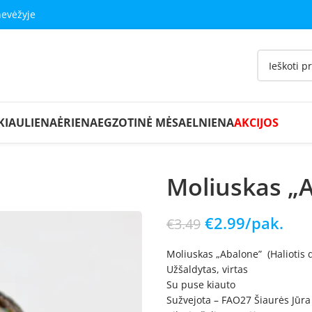
nevėžyje
KIAULIENA
ĖRIENA
EGZOTINĖ MĖSA
ELNIENA
AKCIJOS
Moliuskas „
€
2.99
/pak.
€
3.49
Moliuskas „Abalone” (Haliotis 
Užšaldytas, virtas
Su puse kiauto
Sužvejota – FAO27 Šiaurės Jūra