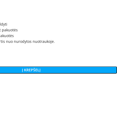
ldyti
t pakuotės
 pakuotės
irtis nuo nurodytos nuotraukoje.
Į KREPŠELĮ