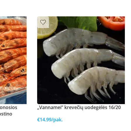
donosios
„Vannamei” krevečių uodegėlės 16/20
ostino
€
14.99
/pak.