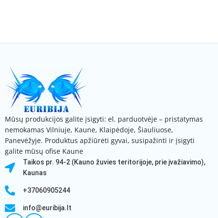
Mūsų produkcijos galite įsigyti: el. parduotvėje – pristatymas
nemokamas Vilniuje, Kaune, Klaipėdoje, Šiauliuose,
Panevėžyje. Produktus apžiūrėti gyvai, susipažinti ir įsigyti
galite mūsų ofise Kaune
Taikos pr. 94-2 (Kauno žuvies teritorijoje, prie įvažiavimo),
Kaunas
+37060905244
info@euribija.lt