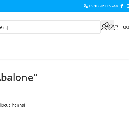
+370 6090 5244
€
0.
Abalone”
discus hannai)