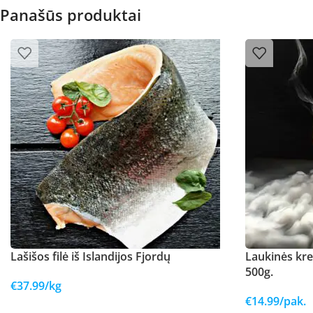
Panašūs produktai
Lašišos filė iš Islandijos Fjordų
Laukinės kre
500g.
€
37.99
/kg
€
14.99
/pak.