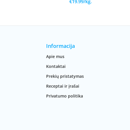
€
19.99
/kg.
Informacija
Apie mus
Kontaktai
Prekių pristatymas
Receptai ir įrašai
Privatumo politika