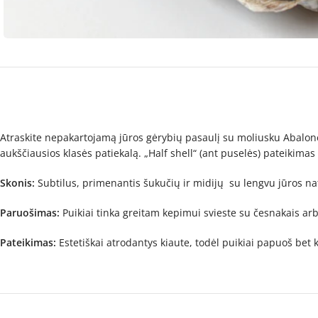
Atraskite nepakartojamą jūros gėrybių pasaulį su moliusku Abalone.
aukščiausios klasės patiekalą. „Half shell“ (ant puselės) pateikimas 
Skonis:
Subtilus, primenantis šukučių ir midijų su lengvu jūros na
Paruošimas:
Puikiai tinka greitam kepimui svieste su česnakais ar
Pateikimas:
Estetiškai atrodantys kiaute, todėl puikiai papuoš bet k