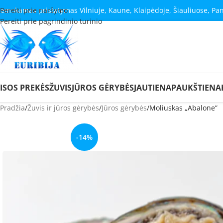
emokamas pristatymas Vilniuje, Kaune, Klaipėdoje, Šiauliuose, Pa
Pereiti prie naršymo
Pereiti prie pagrindinio turinio
ISOS PREKĖS
ŽUVIS
JŪROS GĖRYBĖS
JAUTIENA
PAUKŠTIENA
Pradžia
Žuvis ir jūros gėrybės
Jūros gėrybės
Moliuskas „Abalone”
-14%