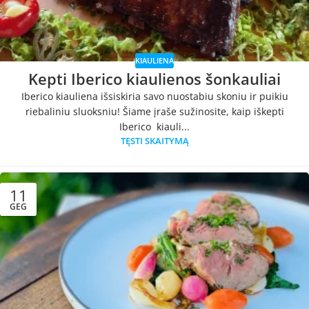
KIAULIENA
Kepti Iberico kiaulienos šonkauliai
Iberico kiauliena išsiskiria savo nuostabiu skoniu ir puikiu
riebaliniu sluoksniu! Šiame įraše sužinosite, kaip iškepti
Iberico kiauli...
TĘSTI SKAITYMĄ
11
GEG