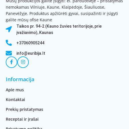
Mūsų produkcijos galite įsigyti: el. parduotvėje – pristatymas
nemokamas Vilniuje, Kaune, Klaipėdoje, Šiauliuose,
Panevėžyje. Produktus apžiūrėti gyvai, susipažinti ir įsigyti
galite mūsų ofise Kaune
Taikos pr. 94-2 (Kauno žuvies teritorijoje, prie
įvažiavimo), Kaunas
+37060905244
info@euribija.lt
Informacija
Apie mus
Kontaktai
Prekių pristatymas
Receptai ir įrašai
Privatumo politika