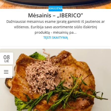
KIAULIENA
Mėsainis – „IBERICO”
Dažniausiai mėsainius esame įpratę gaminti iš jautienos ar
vištienos. Euribija savo asortimente siūlo išskirtinį
produktą - mėsainių pa...
TĘSTI SKAITYMĄ
08
LIE