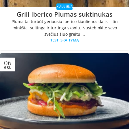
KIAULIENA
Grill Iberico Plumas suktinukas
Pluma tai turbūt geriausia Iberico kiaulienos dalis - itin
minkšta, sultinga ir turtinga skoniu. Nustebinkite savo
svečius šiuo greitu ...
TĘSTI SKAITYMĄ
06
GRU