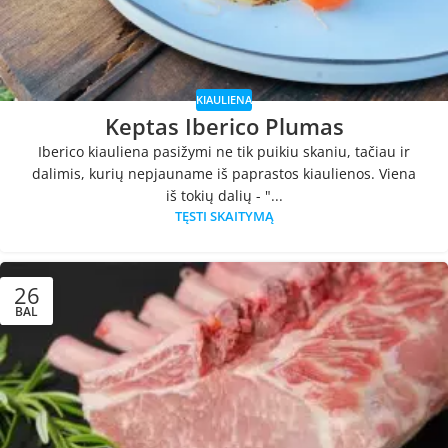
KIAULIENA
Keptas Iberico Plumas
Iberico kiauliena pasižymi ne tik puikiu skaniu, tačiau ir
dalimis, kurių nepjauname iš paprastos kiaulienos. Viena
iš tokių dalių - "...
TĘSTI SKAITYMĄ
26
BAL