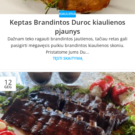
KIAULIENA
Keptas Brandintos Duroc kiaulienos
pjaunys
Dažnam teko ragauti brandintos jautienos, tačiau retas gali
pasigirti mėgavęsis puikiu brandintos kiaulienos skoniu.
Pristatome Jums Du...
TĘSTI SKAITYMĄ
12
GEG