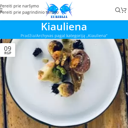
Pereiti prie naršymo
Pereiti prie pagrindinio turinio
Kiauliena
Pradžia
Archyvas pagal kategoriją „Kiauliena“
09
RGP