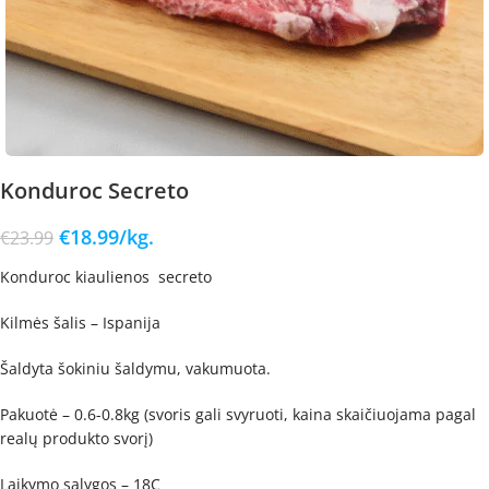
Konduroc Secreto
€
18.99
/kg.
€
23.99
Konduroc kiaulienos secreto
Kilmės šalis – Ispanija
Šaldyta šokiniu šaldymu, vakumuota.
Pakuotė – 0.6-0.8kg (svoris gali svyruoti, kaina skaičiuojama pagal
realų produkto svorį)
Laikymo sąlygos – 18C