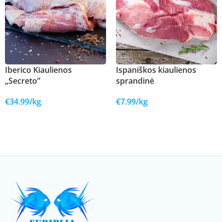
Iberico Kiaulienos
Ispaniškos kiaulienos
„Secreto”
sprandinė
€
34.99
/kg
€
7.99
/kg
Į KREPŠELĮ
Į KREPŠELĮ