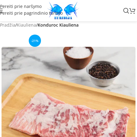
Pereiti prie naršymo
Pereiti prie pagrindinio turinio
Pradžia
Kiauliena
Konduroc Kiauliena
-21%