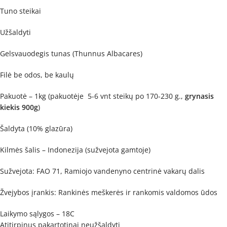
Tuno steikai
Užšaldyti
Gelsvauodegis tunas (Thunnus Albacares)
Filė be odos, be kaulų
Pakuotė – 1kg (pakuotėje 5-6 vnt steikų po 170-230 g.,
grynasis
kiekis 900g
)
Šaldyta (10% glazūra)
Kilmės šalis – Indonezija (sužvejota gamtoje)
Sužvejota: FAO 71, Ramiojo vandenyno centrinė vakarų dalis
Žvejybos įrankis: Rankinės meškerės ir rankomis valdomos ūdos
Laikymo sąlygos – 18C
Atitirpinus pakartotinai neužšaldyti