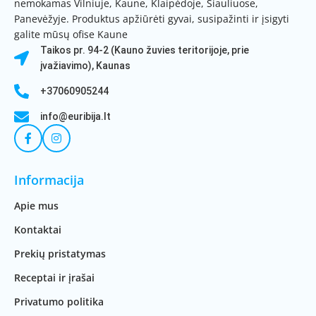
nemokamas Vilniuje, Kaune, Klaipėdoje, Šiauliuose,
Panevėžyje. Produktus apžiūrėti gyvai, susipažinti ir įsigyti
galite mūsų ofise Kaune
Taikos pr. 94-2 (Kauno žuvies teritorijoje, prie
įvažiavimo), Kaunas
+37060905244
info@euribija.lt
Informacija
Apie mus
Kontaktai
Prekių pristatymas
Receptai ir įrašai
Privatumo politika