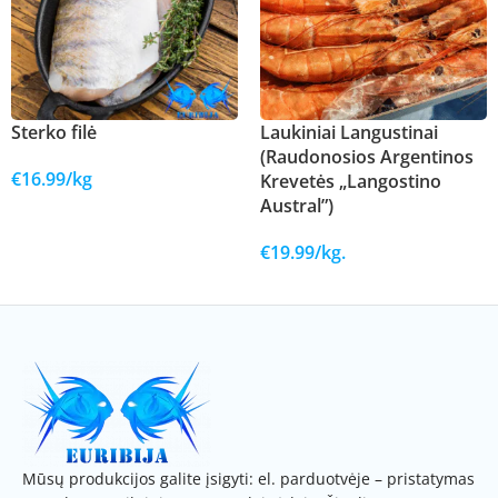
Sterko filė
Laukiniai Langustinai
(Raudonosios Argentinos
€
16.99
/kg
Krevetės „Langostino
Austral”)
Į KREPŠELĮ
€
19.99
/kg.
Į KREPŠELĮ
Mūsų produkcijos galite įsigyti: el. parduotvėje – pristatymas