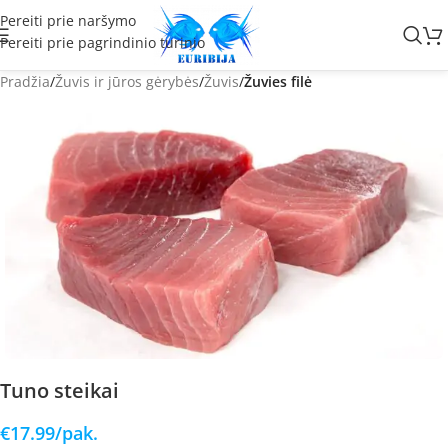
Pereiti prie naršymo
Pereiti prie pagrindinio turinio
Pradžia
Žuvis ir jūros gėrybės
Žuvis
Žuvies filė
Tuno steikai
€
17.99
/pak.