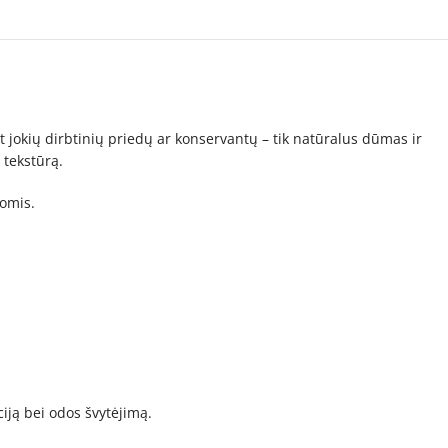
 jokių dirbtinių priedų ar konservantų – tik natūralus dūmas ir
 tekstūrą.
gomis.
iją bei odos švytėjimą.