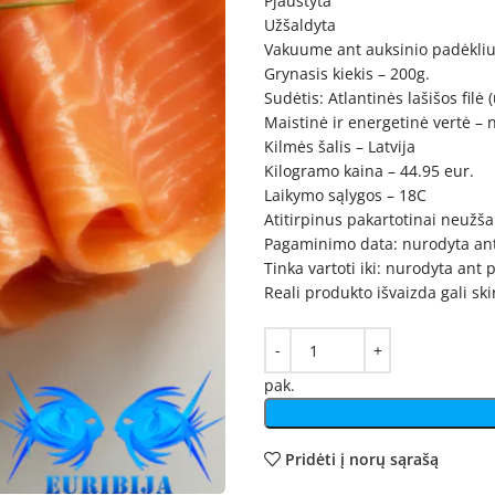
Pjaustyta
Užšaldyta
Vakuume ant auksinio padėkliu
Grynasis kiekis – 200g.
Sudėtis: Atlantinės lašišos filė
Maistinė ir energetinė vertė –
Kilmės šalis – Latvija
Kilogramo kaina – 44.95 eur.
Laikymo sąlygos – 18C
Atitirpinus pakartotinai neužšal
Pagaminimo data: nurodyta an
Tinka vartoti iki: nurodyta ant
Reali produkto išvaizda gali sk
pak.
Pridėti į norų sąrašą