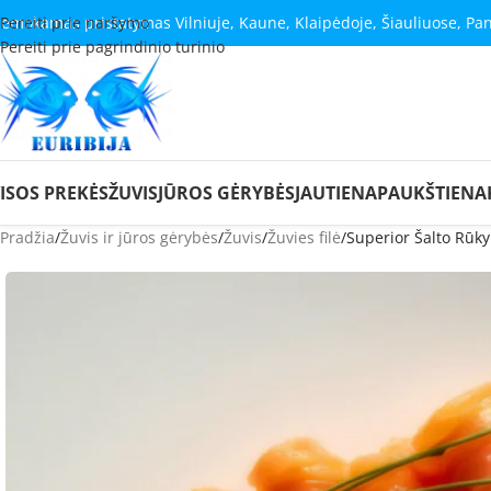
emokamas pristatymas Vilniuje, Kaune, Klaipėdoje, Šiauliuose, Pa
Pereiti prie naršymo
Pereiti prie pagrindinio turinio
ISOS PREKĖS
ŽUVIS
JŪROS GĖRYBĖS
JAUTIENA
PAUKŠTIENA
Pradžia
Žuvis ir jūros gėrybės
Žuvis
Žuvies filė
Superior Šalto Rūkym