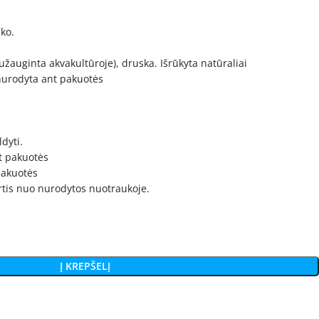
ko.
 (užauginta akvakultūroje), druska. Išrūkyta natūraliai
 nurodyta ant pakuotės
dyti.
t pakuotės
 pakuotės
irtis nuo nurodytos nuotraukoje.
Į KREPŠELĮ