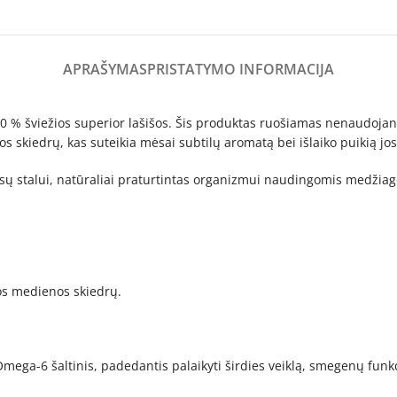
APRAŠYMAS
PRISTATYMO INFORMACIJA
0 % šviežios superior lašišos. Šis produktas ruošiamas nenaudojant
 skiedrų, kas suteikia mėsai subtilų aromatą bei išlaiko puikią jos
Jūsų stalui, natūraliai praturtintas organizmui naudingomis medžia
ios medienos skiedrų.
ega-6 šaltinis, padedantis palaikyti širdies veiklą, smegenų funkc