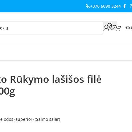
+370 6090 5244
€
0.
to Rūkymo lašišos filė
200g
be odos (superior) (Salmo salar)