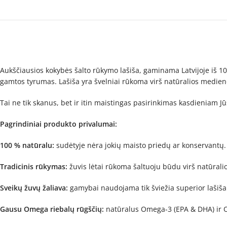
Aukščiausios kokybės šalto rūkymo lašiša, gaminama Latvijoje iš 10
gamtos tyrumas. Lašiša yra švelniai rūkoma virš natūralios medienos
Tai ne tik skanus, bet ir itin maistingas pasirinkimas kasdieniam 
Pagrindiniai produkto privalumai:
100 % natūralu:
sudėtyje nėra jokių maisto priedų ar konservantų.
Tradicinis rūkymas:
žuvis lėtai rūkoma šaltuoju būdu virš natūral
Sveikų žuvų žaliava:
gamybai naudojama tik šviežia superior lašiša
Gausu Omega riebalų rūgščių:
natūralus Omega-3 (EPA & DHA) ir Om