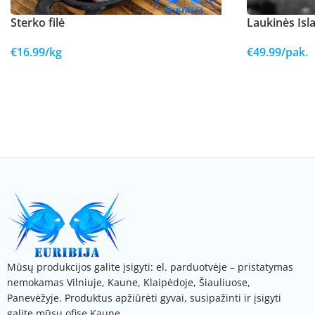
Sterko filė
Laukinės Isl
€
16.99
/kg
€
49.99
/pak.
Mūsų produkcijos galite įsigyti: el. parduotvėje – pristatymas
nemokamas Vilniuje, Kaune, Klaipėdoje, Šiauliuose,
Panevėžyje. Produktus apžiūrėti gyvai, susipažinti ir įsigyti
galite mūsų ofise Kaune