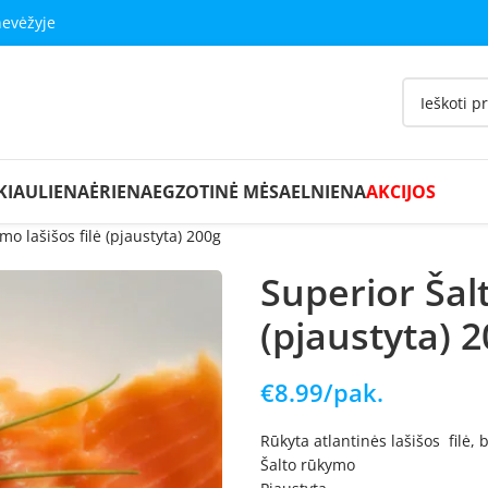
nevėžyje
KIAULIENA
ĖRIENA
EGZOTINĖ MĖSA
ELNIENA
AKCIJOS
o lašišos filė (pjaustyta) 200g
Superior Šal
(pjaustyta) 
€
8.99
/pak.
Rūkyta atlantinės lašišos filė, 
Šalto rūkymo