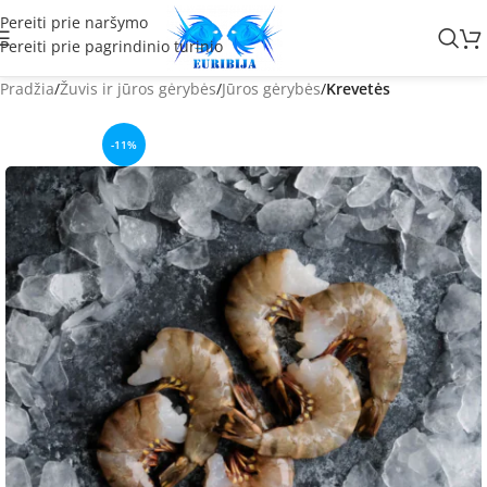
Pereiti prie naršymo
Pereiti prie pagrindinio turinio
Pradžia
Žuvis ir jūros gėrybės
Jūros gėrybės
Krevetės
-11%