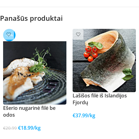
Panašūs produktai
-10%
Lašišos filė iš Islandijos
Fjordų
Ešerio nugarinė filė be
odos
€
37.99
/kg
Į KREPŠELĮ
€
18.99
/kg
€
20.99
Į KREPŠELĮ