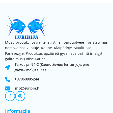
Mūsų produkcijos galite įsigyti: el. parduotvėje – pristatymas
nemokamas Vilniuje, Kaune, Klaipėdoje, Šiauliuose,
Panevėžyje. Produktus apžiūrėti gyvai, susipažinti ir įsigyti
galite mūsų ofise Kaune
Taikos pr. 94-2 (Kauno žuvies teritorijoje, prie
įvažiavimo), Kaunas
+37060905244
info@euribija.lt
Informacija