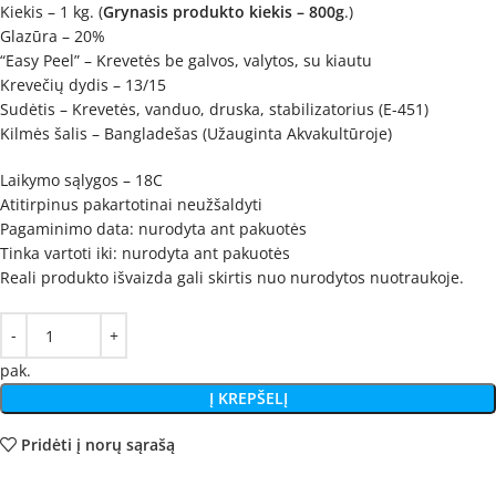
Kiekis – 1 kg. (
Grynasis produkto kiekis – 800g
.)
Glazūra – 20%
“Easy Peel” – Krevetės be galvos, valytos, su kiautu
Krevečių dydis – 13/15
Sudėtis – Krevetės, vanduo, druska, stabilizatorius (E-451)
Kilmės šalis – Bangladešas (Užauginta Akvakultūroje)
Laikymo sąlygos – 18C
Atitirpinus pakartotinai neužšaldyti
Pagaminimo data: nurodyta ant pakuotės
Tinka vartoti iki: nurodyta ant pakuotės
Reali produkto išvaizda gali skirtis nuo nurodytos nuotraukoje.
pak.
Į KREPŠELĮ
Pridėti į norų sąrašą