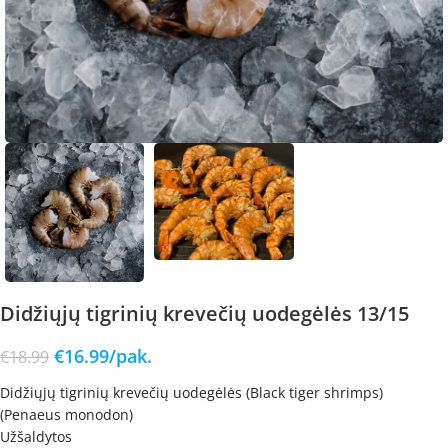
Didžiųjų tigrinių krevečių uodegėlės 13/15
€
16.99
/pak.
€
18.99
Didžiųjų tigrinių krevečių uodegėlės (Black tiger shrimps)
(Penaeus monodon)
Užšaldytos