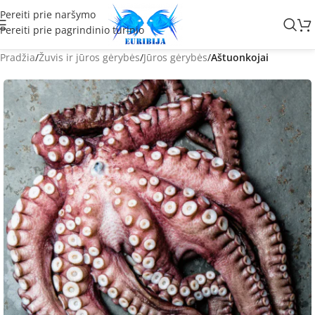
Pereiti prie naršymo
Pereiti prie pagrindinio turinio
Pradžia
Žuvis ir jūros gėrybės
Jūros gėrybės
Aštuonkojai