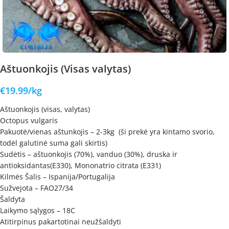
Aštuonkojis (Visas valytas)
€
19.99
/kg
Aštuonkojis (visas, valytas)
Octopus vulgaris
Pakuotė/vienas aštunkojis – 2-3kg (ši prekė yra kintamo svorio,
todėl galutinė suma gali skirtis)
Sudėtis – aštuonkojis (70%), vanduo (30%), druska ir
antioksidantas(E330), Mononatrio citrata (E331)
Kilmės Šalis – Ispanija/Portugalija
Sužvejota – FAO27/34
Šaldyta
Laikymo sąlygos – 18C
Atitirpinus pakartotinai neužšaldyti