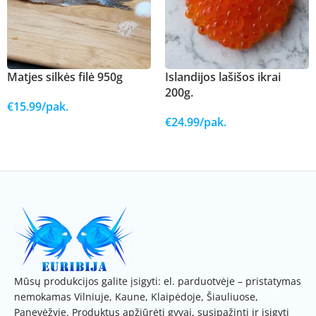
Matjes silkės filė 950g
Islandijos lašišos ikrai
200g.
€
15.99
/pak.
€
24.99
/pak.
Į KREPŠELĮ
Į KREPŠELĮ
Mūsų produkcijos galite įsigyti: el. parduotvėje – pristatymas
nemokamas Vilniuje, Kaune, Klaipėdoje, Šiauliuose,
Panevėžyje. Produktus apžiūrėti gyvai, susipažinti ir įsigyti