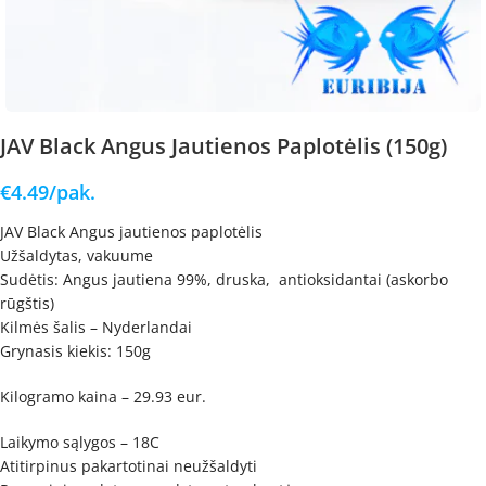
JAV Black Angus Jautienos Paplotėlis (150g)
€
4.49
/pak.
JAV Black Angus jautienos paplotėlis
Užšaldytas, vakuume
Sudėtis: Angus jautiena 99%, druska, antioksidantai (askorbo
rūgštis)
Kilmės šalis – Nyderlandai
Grynasis kiekis: 150g
Kilogramo kaina – 29.93 eur.
Laikymo sąlygos – 18C
Atitirpinus pakartotinai neužšaldyti