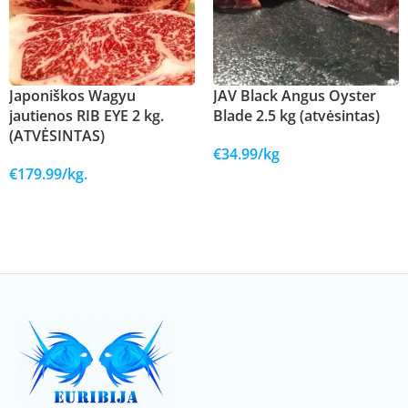
Japoniškos Wagyu
JAV Black Angus Oyster
jautienos RIB EYE 2 kg.
Blade 2.5 kg (atvėsintas)
(ATVĖSINTAS)
€
34.99
/kg
€
179.99
/kg.
Į KREPŠELĮ
Į KREPŠELĮ