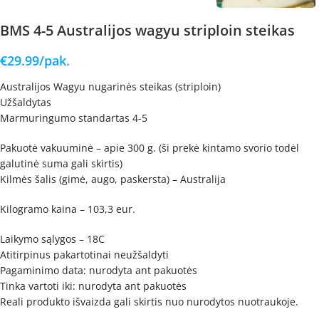
BMS 4-5 Australijos wagyu striploin steikas
€
29.99
/pak.
Australijos Wagyu nugarinės steikas (striploin)
Užšaldytas
Marmuringumo standartas 4-5
Pakuotė vakuuminė – apie 300 g. (ši prekė kintamo svorio todėl
galutinė suma gali skirtis)
Kilmės šalis (gimė, augo, paskersta) – Australija
Kilogramo kaina – 103,3 eur.
Laikymo sąlygos – 18C
Atitirpinus pakartotinai neužšaldyti
Pagaminimo data: nurodyta ant pakuotės
Tinka vartoti iki: nurodyta ant pakuotės
Reali produkto išvaizda gali skirtis nuo nurodytos nuotraukoje.