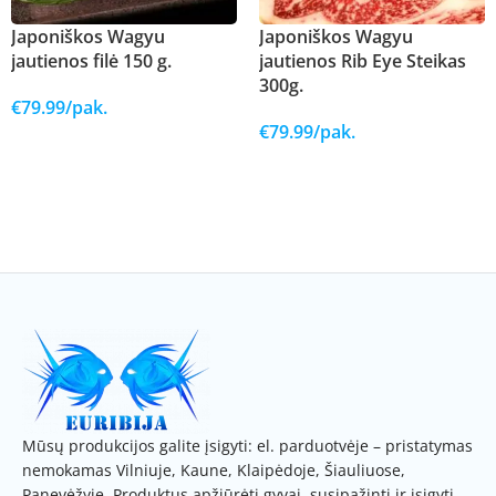
Japoniškos Wagyu
Japoniškos Wagyu
jautienos filė 150 g.
jautienos Rib Eye Steikas
300g.
€
79.99
/pak.
€
79.99
/pak.
Į KREPŠELĮ
Į KREPŠELĮ
Mūsų produkcijos galite įsigyti: el. parduotvėje – pristatymas
nemokamas Vilniuje, Kaune, Klaipėdoje, Šiauliuose,
Panevėžyje. Produktus apžiūrėti gyvai, susipažinti ir įsigyti