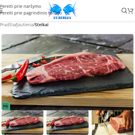
Pereiti prie naršymo
Pereiti prie pagrindinio turinio
Pradžia
Jautiena
Steikai