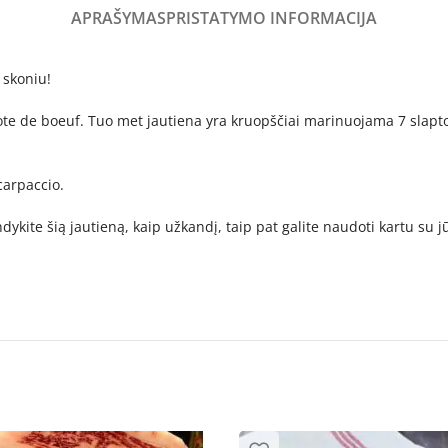
APRAŠYMAS
PRISTATYMO INFORMACIJA
 skoniu!
 cote de boeuf. Tuo met jautiena yra kruopščiai marinuojama 7 sla
carpaccio.
ndykite šią jautieną, kaip užkandį, taip pat galite naudoti kartu su 