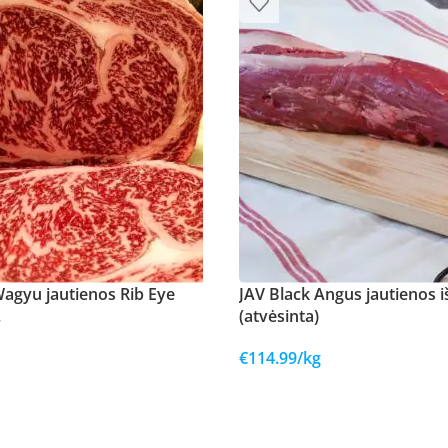
agyu jautienos Rib Eye
JAV Black Angus jautienos i
.
(atvėsinta)
€
114.99
/kg