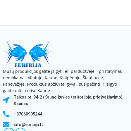
Mūsų produkcijos galite įsigyti: el. parduotvėje – pristatymas
nemokamas Vilniuje, Kaune, Klaipėdoje, Šiauliuose,
Panevėžyje. Produktus apžiūrėti gyvai, susipažinti ir įsigyti
galite mūsų ofise Kaune
Taikos pr. 94-2 (Kauno žuvies teritorijoje, prie įvažiavimo),
Kaunas
+37060905244
info@euribija.lt