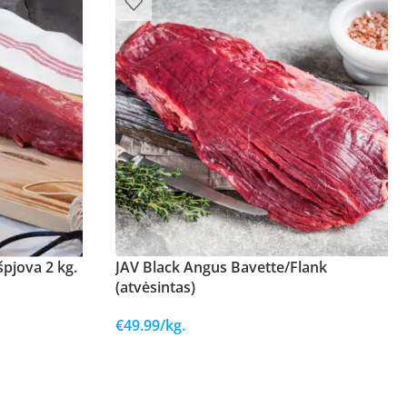
špjova 2 kg.
JAV Black Angus Bavette/Flank
(atvėsintas)
€
49.99
/kg.