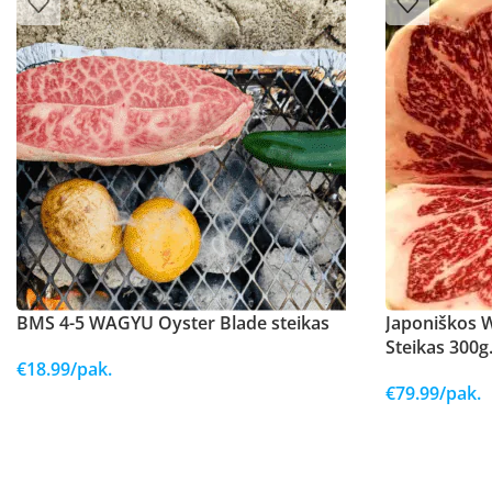
BMS 4-5 WAGYU Oyster Blade steikas
Japoniškos W
Steikas 300g
€
18.99
/pak.
€
79.99
/pak.