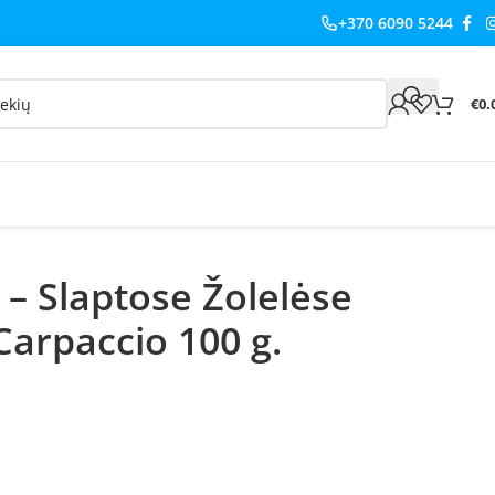
+370 6090 5244
€
0.
 – Slaptose Žolelėse
arpaccio 100 g.