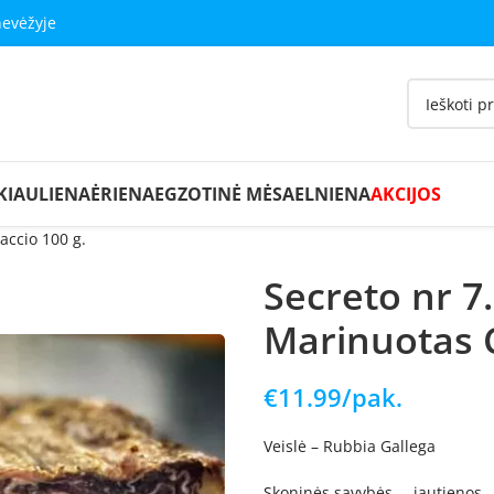
nevėžyje
KIAULIENA
ĖRIENA
EGZOTINĖ MĖSA
ELNIENA
AKCIJOS
accio 100 g.
Secreto nr 7.
Marinuotas C
€
11.99
/pak.
Veislė – Rubbia Gallega
Skoninės savybės – jautienos