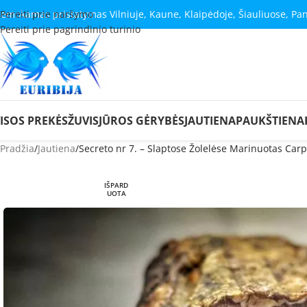
emokamas pristatymas Vilniuje, Kaune, Klaipėdoje, Šiauliuose, Pa
Pereiti prie naršymo
Pereiti prie pagrindinio turinio
ISOS PREKĖS
ŽUVIS
JŪROS GĖRYBĖS
JAUTIENA
PAUKŠTIENA
Pradžia
Jautiena
Secreto nr 7. – Slaptose Žolelėse Marinuotas Carp
IŠPARD
UOTA