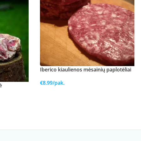
Iberico kiaulienos mėsainių paplotėliai
€
8.99
/pak.
ė