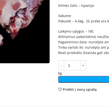
Kilmės šalis – Ispanija
Vakume
Pakuotė – 4-6kg. (ši prekė yra k
Laikymo sąlygos – 18C
Atitirpinus pakartotinai neužša
Pagaminimo data: nurodyta an
Tinka vartoti iki: nurodyta ant
Reali produkto išvaizda gali sk
kg.
Pridėti į norų sąrašą