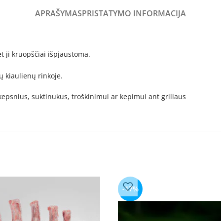
APRAŠYMAS
PRISTATYMO INFORMACIJA
t ji kruopščiai išpjaustoma.
tų kiaulienų rinkoje.
 kepsnius, suktinukus, troškinimui ar kepimui ant griliaus
-17%