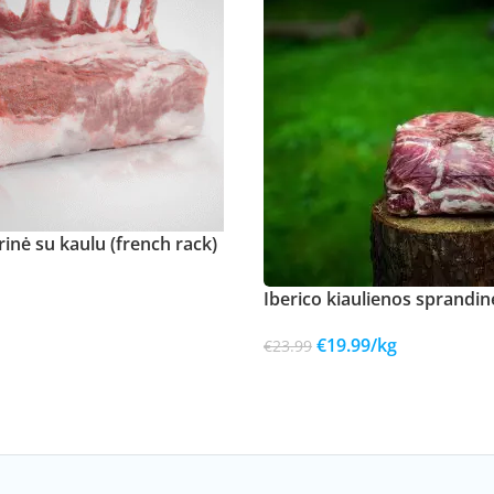
rinė su kaulu (french rack)
Iberico kiaulienos sprandin
€
19.99
/kg
€
23.99