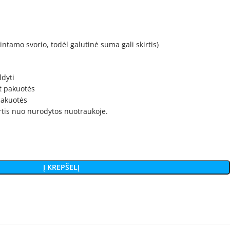
intamo svorio, todėl galutinė suma gali skirtis)
ldyti
t pakuotės
 pakuotės
irtis nuo nurodytos nuotraukoje.
Į KREPŠELĮ