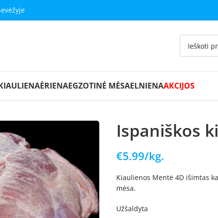
nevėžyje
KIAULIENA
ĖRIENA
EGZOTINĖ MĖSA
ELNIENA
AKCIJOS
Ispaniškos k
€
5.99
/kg.
Kiaulienos Mentė 4D išimtas ka
mėsa.
Užšaldyta