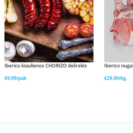
Iberico kiaulienos CHORIZO dešrelės
Iberico nuga
€
9.99
/pak
€
29.99
/kg.