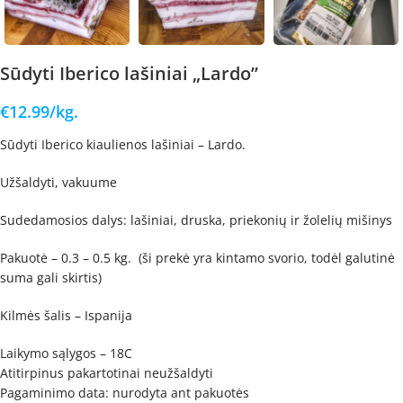
Sūdyti Iberico lašiniai „Lardo”
€
12.99
/kg.
Sūdyti Iberico kiaulienos lašiniai – Lardo.
Užšaldyti, vakuume
Sudedamosios dalys: lašiniai, druska, priekonių ir žolelių mišinys
Pakuotė – 0.3 – 0.5 kg. (ši prekė yra kintamo svorio, todėl galutinė
suma gali skirtis)
Kilmės šalis – Ispanija
Laikymo sąlygos – 18C
Atitirpinus pakartotinai neužšaldyti
Pagaminimo data: nurodyta ant pakuotės