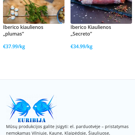
Iberico kiaulienos
Iberico Kiaulienos
„plumas“
„Secreto”
€
37.99
/kg
€
34.99
/kg
Į KREPŠELĮ
Į KREPŠELĮ
Mūsų produkcijos galite įsigyti: el. parduotvėje – pristatymas
nemokamas Vilniuje, Kaune, Klaipėdoje, Šiauliuose,