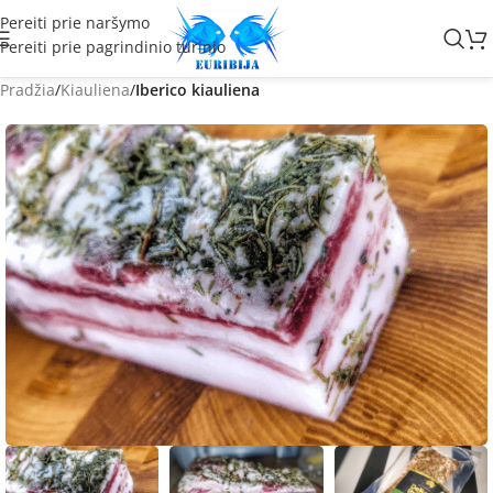
Pereiti prie naršymo
Pereiti prie pagrindinio turinio
Pradžia
Kiauliena
Iberico kiauliena