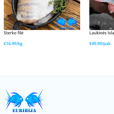
Sterko filė
Laukinės Isl
€
16.99
/kg
€
49.99
/pak.