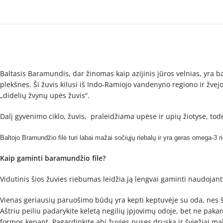
Baltasis Baramundis, dar žinomas kaip azijinis jūros velnias, yra ba
plekšnes. Ši žuvis kilusi iš Indo-Ramiojo vandenyno regiono ir žvejoj
„didelių žvynų upės žuvis“.
Dalį gyvenimo ciklo, žuvis, praleidžiama upėse ir upių žiotyse, to
Baltojo Bramundžio filė turi labai mažai sočiųjų riebalų ir yra geras omega-3 r
Kaip gaminti baramundžio file?
Vidutinis šios žuvies riebumas leidžia ją lengvai gaminti naudojant
Vienas geriausių paruošimo būdų yra kepti keptuvėje su oda, nes ši 
Aštriu peiliu padarykite keletą negilių įpjovimų odoje, bet ne pakank
formos kepant. Pagardinkite abi žuvies puses druska ir šviežiai malt