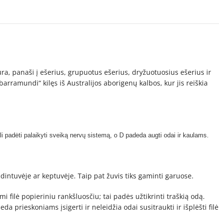
tūra, panaši į ešerius, grupuotus ešerius, dryžuotuosius ešerius ir
barramundi“ kilęs iš Australijos aborigenų kalbos, kur jis reiškia
gali padėti palaikyti sveiką nervų sistemą, o D padeda augti odai ir kaulams.
udintuvėje ar keptuvėje. Taip pat žuvis tiks gaminti garuose.
 filė popieriniu rankšluosčiu; tai padės užtikrinti traškią odą.
 prieskoniams įsigerti ir neleidžia odai susitraukti ir išplėšti filė