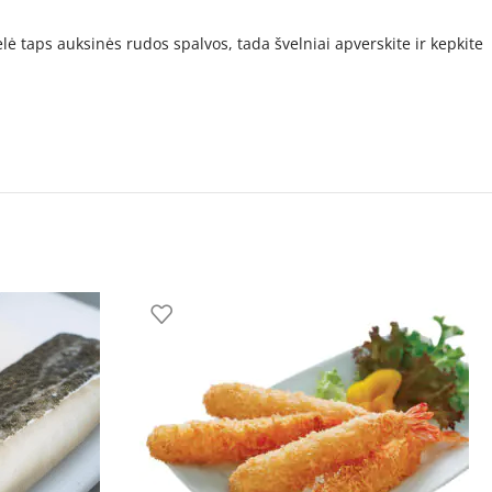
delė taps auksinės rudos spalvos, tada švelniai apverskite ir kepkite