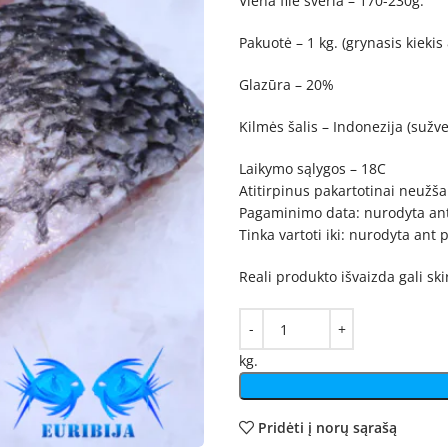
Viena filė sveria – 170-230g.
Pakuotė – 1 kg. (grynasis kiekis
Glazūra – 20%
Kilmės šalis – Indonezija (sužv
Laikymo sąlygos – 18C
Atitirpinus pakartotinai neužšal
Pagaminimo data: nurodyta an
Tinka vartoti iki: nurodyta ant
Reali produkto išvaizda gali sk
kg.
Pridėti į norų sąrašą