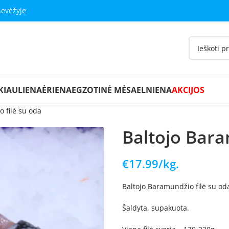
nevėžyje
KIAULIENA
ĖRIENA
EGZOTINĖ MĖSA
ELNIENA
AKCIJOS
 filė su oda
Baltojo Bara
€
17.99
/kg.
Baltojo Baramundžio filė su oda
Šaldyta, supakuota.