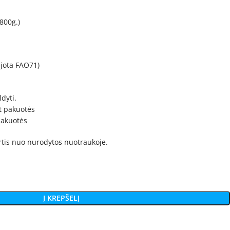
 800g.)
ejota FAO71)
dyti.
t pakuotės
 pakuotės
irtis nuo nurodytos nuotraukoje.
Į KREPŠELĮ