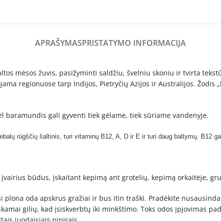
APRAŠYMAS
PRISTATYMO INFORMACIJA
ltos mėsos žuvis, pasižyminti saldžiu, švelniu skoniu ir tvirta teks
ama regionuose tarp Indijos, Pietryčių Azijos ir Australijos. Žodis „
dėl baramundis gali gyventi tiek gėlame, tiek sūriame vandenyje.
iebalų rūgščių šaltinis, turi vitaminų B12, A, D ir E ir turi daug baltymų. B12 
 įvairius būdus, įskaitant kepimą ant grotelių, kepimą orkaitėje, gr
plona oda apskrus gražiai ir bus itin traški. Pradėkite nusausindami
amai gilių, kad įsiskverbtų iki minkštimo. Toks odos įpjovimas padeda
ais juodaisiais pipirais.