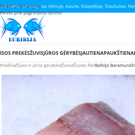
emokamas pristatymas Vilniuje, Kaune, Klaipėdoje, Šiauliuose, Pa
Pereiti prie naršymo
Pereiti prie pagrindinio turinio
ISOS PREKĖS
ŽUVIS
JŪROS GĖRYBĖS
JAUTIENA
PAUKŠTIENA
Pradžia
Žuvis ir jūros gėrybės
Žuvis
Žuvies filė
Baltojo Baramundžio