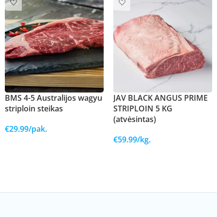
BMS 4-5 Australijos wagyu
JAV BLACK ANGUS PRIME
striploin steikas
STRIPLOIN 5 KG
(atvėsintas)
€
29.99
/pak.
€
59.99
/kg.
Į KREPŠELĮ
Į KREPŠELĮ