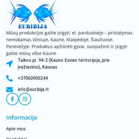
Mūsų produkcijos galite įsigyti: el. parduotvėje – pristatymas
nemokamas Vilniuje, Kaune, Klaipėdoje, Šiauliuose,
Panevėžyje. Produktus apžiūrėti gyvai, susipažinti ir įsigyti
galite mūsų ofise Kaune
Taikos pr. 94-2 (Kauno žuvies teritorijoje, prie
įvažiavimo), Kaunas
+37060905244
info@euribija.lt
Informacija
Apie mus