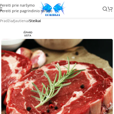
Pereiti prie naršymo
Pereiti prie pagrindinio turinio
Pradžia
Jautiena
Steikai
IŠPARD
UOTA