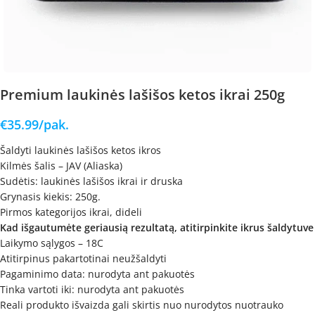
Premium laukinės lašišos ketos ikrai 250g
€
35.99
/pak.
Šaldyti laukinės lašišos ketos ikros
Kilmės šalis – JAV (Aliaska)
Sudėtis: laukinės lašišos ikrai ir druska
Grynasis kiekis: 250g.
Pirmos kategorijos ikrai, dideli
Kad išgautumėte geriausią rezultatą, atitirpinkite ikrus šaldytuve
Laikymo sąlygos – 18C
Atitirpinus pakartotinai neužšaldyti
Pagaminimo data: nurodyta ant pakuotės
Tinka vartoti iki: nurodyta ant pakuotės
Reali produkto išvaizda gali skirtis nuo nurodytos nuotrauko