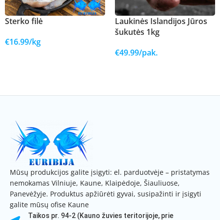
Sterko filė
Laukinės Islandijos Jūros
šukutės 1kg
€
16.99
/kg
€
49.99
/pak.
Į KREPŠELĮ
Į KREPŠELĮ
Mūsų produkcijos galite įsigyti: el. parduotvėje – pristatymas
nemokamas Vilniuje, Kaune, Klaipėdoje, Šiauliuose,
Panevėžyje. Produktus apžiūrėti gyvai, susipažinti ir įsigyti
galite mūsų ofise Kaune
Taikos pr. 94-2 (Kauno žuvies teritorijoje, prie