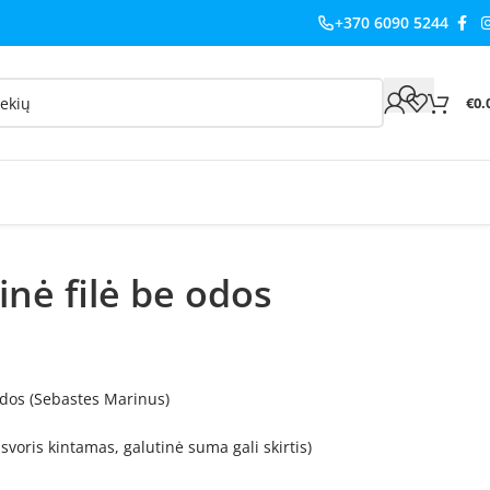
+370 6090 5244
€
0.
inė filė be odos
 odos (Sebastes Marinus)
svoris kintamas, galutinė suma gali skirtis)