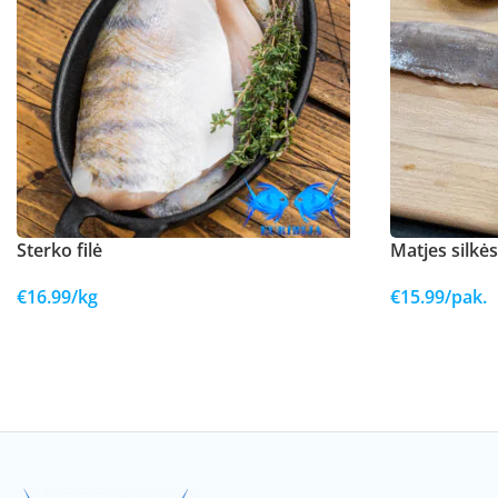
Sterko filė
Matjes silkės
€
16.99
/kg
€
15.99
/pak.