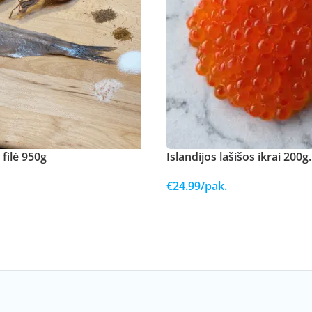
 filė 950g
Islandijos lašišos ikrai 200g.
€
24.99
/pak.