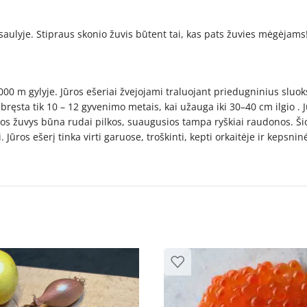
saulyje. Stipraus skonio žuvis būtent tai, kas pats žuvies mėgėjams
00 m gylyje. Jūros ešeriai žvejojami traluojant priedugninius sluok
s subręsta tik 10 – 12 gyvenimo metais, kai užauga iki 30–40 cm ilgio 
 Jaunos žuvys būna rudai pilkos, suaugusios tampa ryškiai raudonos. Š
 Jūros ešerį tinka virti garuose, troškinti, kepti orkaitėje ir kepsni