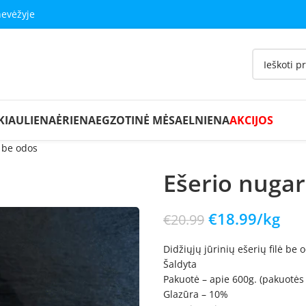
nevėžyje
KIAULIENA
ĖRIENA
EGZOTINĖ MĖSA
ELNIENA
AKCIJOS
ė be odos
Ešerio nugar
€
18.99
/kg
€
20.99
Didžiųjų jūrinių ešerių filė be
Šaldyta
Pakuotė – apie 600g. (pakuotės 
Glazūra – 10%