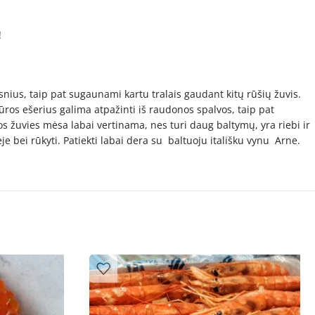
!
snius, taip pat sugaunami kartu tralais gaudant kitų rūšių žuvis.
. Jūros ešerius galima atpažinti iš raudonos spalvos, taip pat
ios žuvies mėsa labai vertinama, nes turi daug baltymų, yra riebi ir
nėje bei rūkyti. Patiekti labai dera su baltuoju itališku vynu Arne.