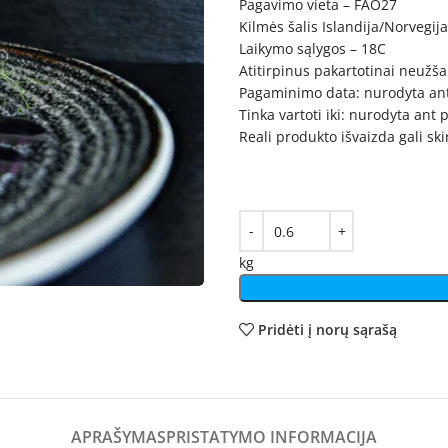
Pagavimo vieta – FAO27
Kilmės šalis Islandija/Norvegija
Laikymo sąlygos – 18C
Atitirpinus pakartotinai neužšal
Pagaminimo data: nurodyta an
Tinka vartoti iki: nurodyta ant
Reali produkto išvaizda gali sk
kg
Pridėti į norų sąrašą
APRAŠYMAS
PRISTATYMO INFORMACIJA