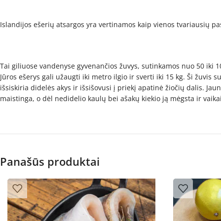
Islandijos ešerių atsargos yra vertinamos kaip vienos tvariausių pa
Tai giliuose vandenyse gyvenančios žuvys, sutinkamos nuo 50 iki 10
Jūros ešerys gali užaugti iki metro ilgio ir sverti iki 15 kg. Ši žuvi
išsiskiria didelės akys ir išsišovusi į priekį apatinė žiočių dalis.
maistinga, o dėl nedidelio kaulų bei ašakų kiekio ją mėgsta ir vaikai.
Panašūs produktai