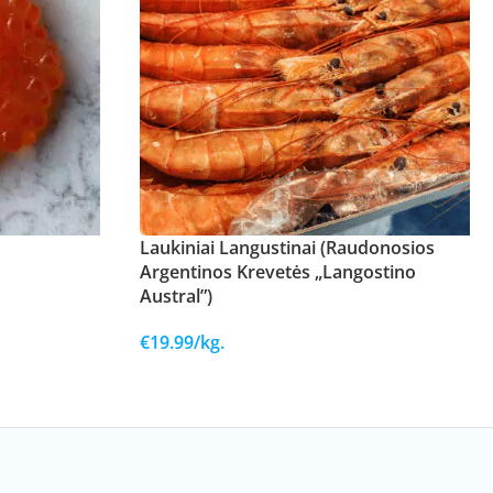
Laukiniai Langustinai (Raudonosios
Argentinos Krevetės „Langostino
Austral”)
€
19.99
/kg.