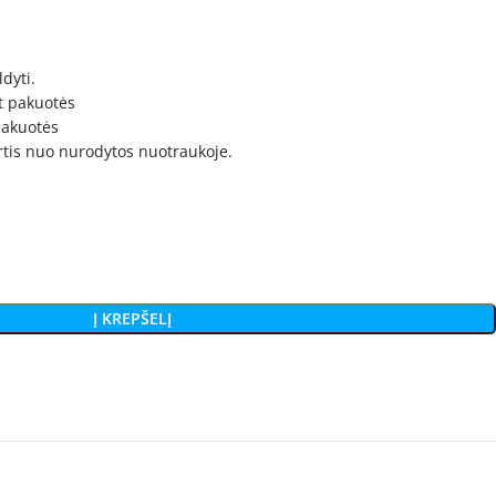
dyti.
t pakuotės
 pakuotės
irtis nuo nurodytos nuotraukoje.
Į KREPŠELĮ