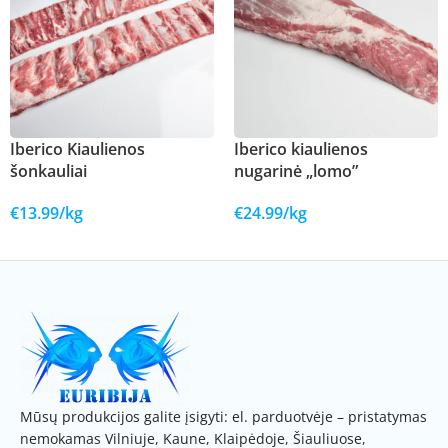
Iberico Kiaulienos
Iberico kiaulienos
šonkauliai
nugarinė „lomo”
€
13.99
/kg
€
24.99
/kg
Į KREPŠELĮ
Į KREPŠELĮ
Mūsų produkcijos galite įsigyti: el. parduotvėje – pristatymas
nemokamas Vilniuje, Kaune, Klaipėdoje, Šiauliuose,