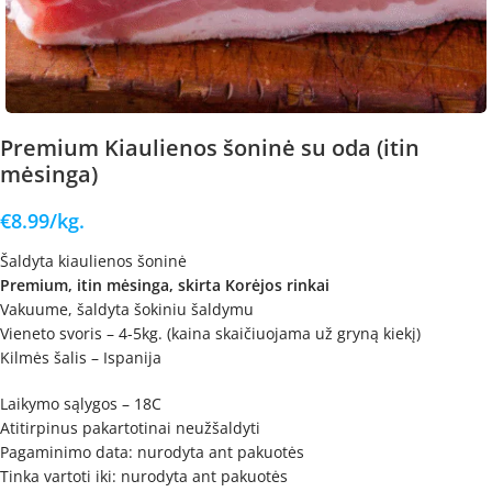
Premium Kiaulienos šoninė su oda (itin
mėsinga)
€
8.99
/kg.
Šaldyta kiaulienos šoninė
Premium, itin mėsinga, skirta Korėjos rinkai
Vakuume, šaldyta šokiniu šaldymu
Vieneto svoris – 4-5kg. (kaina skaičiuojama už gryną kiekį)
Kilmės šalis – Ispanija
Laikymo sąlygos – 18C
Atitirpinus pakartotinai neužšaldyti
Pagaminimo data: nurodyta ant pakuotės
Tinka vartoti iki: nurodyta ant pakuotės