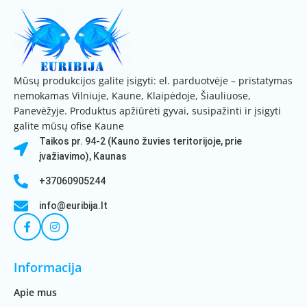
Mūsų produkcijos galite įsigyti: el. parduotvėje – pristatymas
nemokamas Vilniuje, Kaune, Klaipėdoje, Šiauliuose,
Panevėžyje. Produktus apžiūrėti gyvai, susipažinti ir įsigyti
galite mūsų ofise Kaune
Taikos pr. 94-2 (Kauno žuvies teritorijoje, prie
įvažiavimo), Kaunas
+37060905244
info@euribija.lt
Informacija
Apie mus