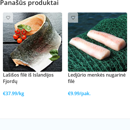
Panašūs produktai
Lašišos filė iš Islandijos
Ledjūrio menkės nugarinė
Fjordų
filė
€
37.99
/kg
€
9.99
/pak.
Į KREPŠELĮ
Į KREPŠELĮ