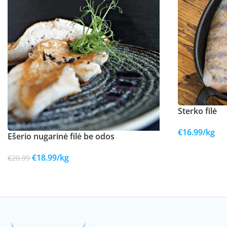
Sterko filė
€
16.99
/kg
Ešerio nugarinė filė be odos
€
18.99
/kg
€
20.99