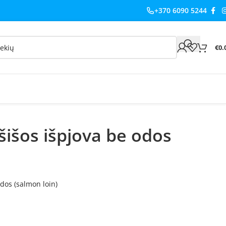
+370 6090 5244
€
0.
ašišos išpjova be odos
odos (salmon loin)