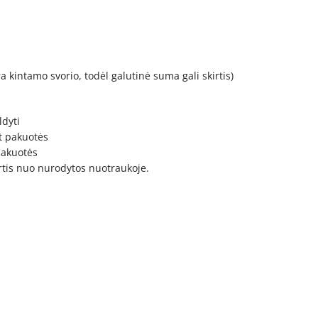
ra kintamo svorio, todėl galutinė suma gali skirtis)
ldyti
t pakuotės
 pakuotės
irtis nuo nurodytos nuotraukoje.