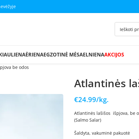
nevėžyje
KIAULIENA
ĖRIENA
EGZOTINĖ MĖSA
ELNIENA
AKCIJOS
išpjova be odos
Atlantinės l
€
24.99
/kg.
Atlantinės lašišos išpjova, be 
(Salmo Salar)
Šaldyta, vakuminė pakuotė