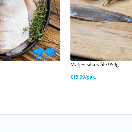
Matjes silkės filė 950g
€
15.99
/pak.