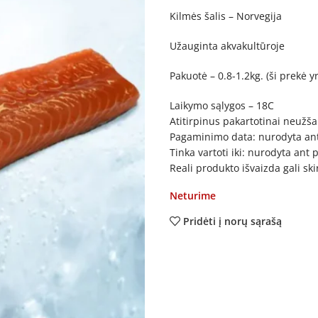
Kilmės šalis – Norvegija
Užauginta akvakultūroje
Pakuotė – 0.8-1.2kg. (ši prekė y
Laikymo sąlygos – 18C
Atitirpinus pakartotinai neužša
Pagaminimo data: nurodyta an
Tinka vartoti iki: nurodyta ant
Reali produkto išvaizda gali sk
Neturime
Pridėti į norų sąrašą