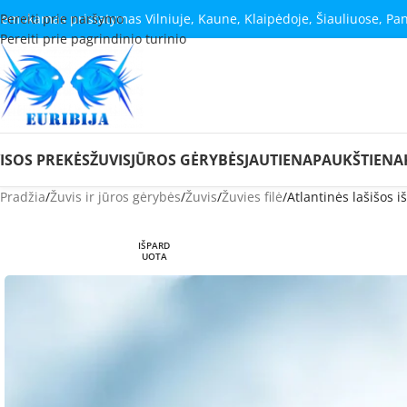
emokamas pristatymas Vilniuje, Kaune, Klaipėdoje, Šiauliuose, Pa
Pereiti prie naršymo
Pereiti prie pagrindinio turinio
ISOS PREKĖS
ŽUVIS
JŪROS GĖRYBĖS
JAUTIENA
PAUKŠTIENA
Pradžia
Žuvis ir jūros gėrybės
Žuvis
Žuvies filė
Atlantinės lašišos 
IŠPARD
UOTA