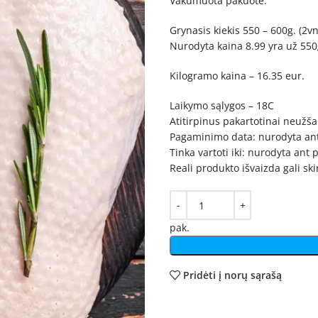
Vakumuota pakuotė.
Grynasis kiekis 550 – 600g. (2vn
Nurodyta kaina 8.99 yra už 550g
Kilogramo kaina – 16.35 eur.
Laikymo sąlygos – 18C
Atitirpinus pakartotinai neužša
Pagaminimo data: nurodyta an
Tinka vartoti iki: nurodyta ant
Reali produkto išvaizda gali sk
pak.
Pridėti į norų sąrašą