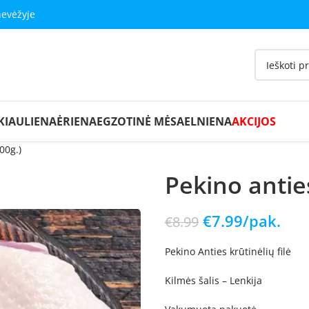
nevėžyje
KIAULIENA
ĖRIENA
EGZOTINĖ MĖSA
ELNIENA
AKCIJOS
00g.)
Pekino anties
€
7.99
/pak.
€
8.99
Pekino Anties krūtinėlių filė
Kilmės šalis – Lenkija