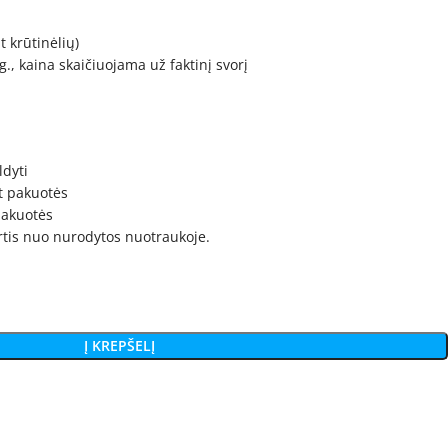
t krūtinėlių)
., kaina skaičiuojama už faktinį svorį
ldyti
t pakuotės
 pakuotės
irtis nuo nurodytos nuotraukoje.
Į KREPŠELĮ