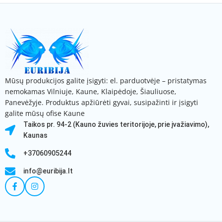
Mūsų produkcijos galite įsigyti: el. parduotvėje – pristatymas
nemokamas Vilniuje, Kaune, Klaipėdoje, Šiauliuose,
Panevėžyje. Produktus apžiūrėti gyvai, susipažinti ir įsigyti
galite mūsų ofise Kaune
Taikos pr. 94-2 (Kauno žuvies teritorijoje, prie įvažiavimo),
Kaunas
+37060905244
info@euribija.lt