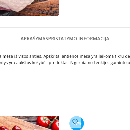
APRAŠYMAS
PRISTATYMO INFORMACIJA
a mėsa iš visos anties. Apskritai antienos mėsa yra laikoma tikru del
 antys yra aukštos kokybės produktas iš gerbiamo Lenkijos gamintojo
-17%