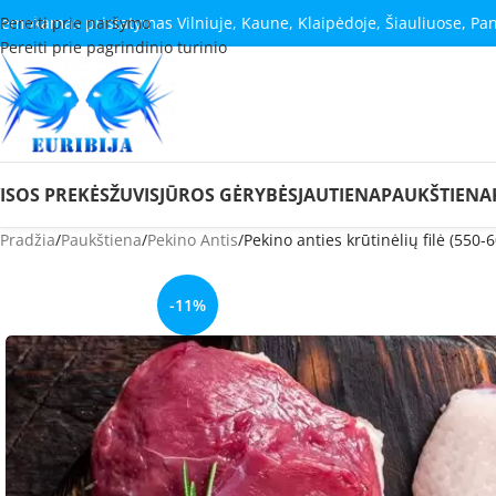
emokamas pristatymas Vilniuje, Kaune, Klaipėdoje, Šiauliuose, Pa
Pereiti prie naršymo
Pereiti prie pagrindinio turinio
ISOS PREKĖS
ŽUVIS
JŪROS GĖRYBĖS
JAUTIENA
PAUKŠTIENA
Pradžia
Paukštiena
Pekino Antis
Pekino anties krūtinėlių filė (550-6
-11%