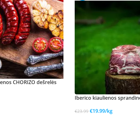
lienos CHORIZO dešrelės
Iberico kiaulienos sprandin
€
19.99
/kg
€
23.99