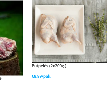
Putpelės (2x200g.)
€
8.99
/pak.
ė