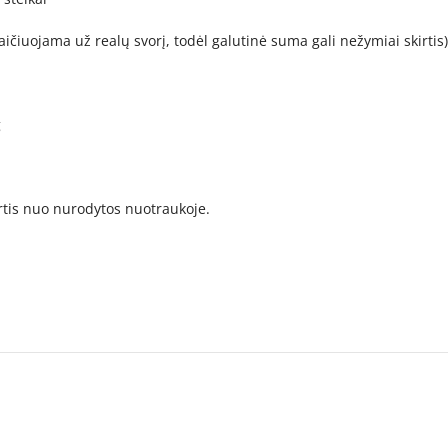
aičiuojama už realų svorį, todėl galutinė suma gali nežymiai skirtis)
g
irtis nuo nurodytos nuotraukoje.