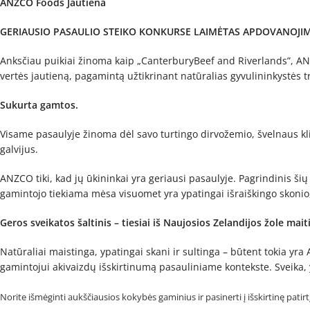
ANZCO Foods Jautiena
GERIAUSIO PASAULIO STEIKO KONKURSE LAIMĖTAS APDOVANOJIM
Anksčiau puikiai žinoma kaip „CanterburyBeef and Riverlands”, ANZ
vertės jautieną, pagamintą užtikrinant natūralias gyvulininkystės tr
Sukurta gamtos.
Visame pasaulyje žinoma dėl savo turtingo dirvožemio, švelnaus klim
galvijus.
ANZCO tiki, kad jų ūkininkai yra geriausi pasaulyje. Pagrindinis šių 
gamintojo tiekiama mėsa visuomet yra ypatingai išraiškingo skonio,
Geros sveikatos šaltinis – tiesiai iš Naujosios Zelandijos žole ma
Natūraliai maistinga, ypatingai skani ir sultinga – būtent tokia y
gamintojui akivaizdų išskirtinumą pasauliniame kontekste. Sveika, yp
Norite išmėginti aukščiausios kokybės gaminius ir pasinerti į išskirtinę patirtį