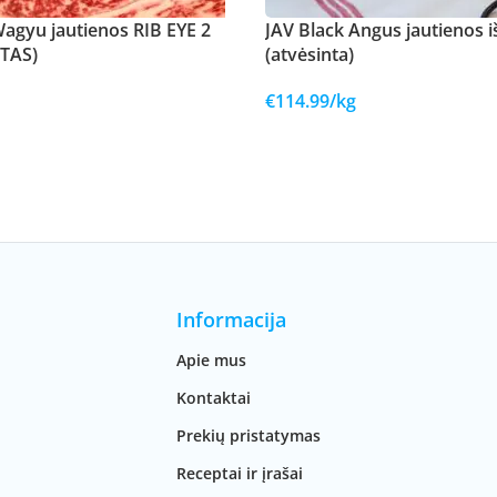
agyu jautienos RIB EYE 2
JAV Black Angus jautienos i
NTAS)
(atvėsinta)
€
114.99
/kg
Informacija
Apie mus
Kontaktai
Prekių pristatymas
Receptai ir įrašai