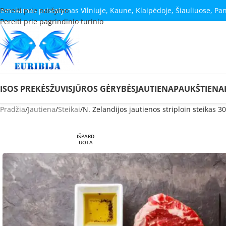
emokamas pristatymas Vilniuje, Kaune, Klaipėdoje, Šiauliuose, Pa
Pereiti prie naršymo
Pereiti prie pagrindinio turinio
ISOS PREKĖS
ŽUVIS
JŪROS GĖRYBĖS
JAUTIENA
PAUKŠTIENA
Pradžia
Jautiena
Steikai
N. Zelandijos jautienos striploin steikas 30
IŠPARD
UOTA