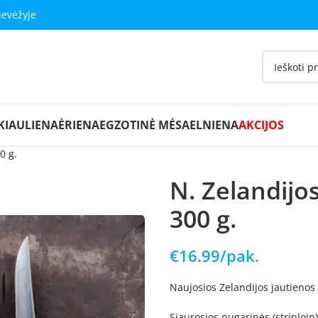
nevėžyje
KIAULIENA
ĖRIENA
EGZOTINĖ MĖSA
ELNIENA
AKCIJOS
0 g.
N. Zelandijos
300 g.
€
16.99
/pak.
Naujosios Zelandijos jautienos (
Siaurosios nugarinės (striploin)