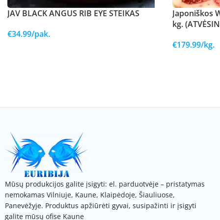
JAV BLACK ANGUS RIB EYE STEIKAS
Japoniškos W
kg. (ATVĖSI
€
34.99
/pak.
€
179.99
/kg.
Mūsų produkcijos galite įsigyti: el. parduotvėje – pristatymas
nemokamas Vilniuje, Kaune, Klaipėdoje, Šiauliuose,
Panevėžyje. Produktus apžiūrėti gyvai, susipažinti ir įsigyti
galite mūsų ofise Kaune