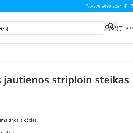
+370 6090 5244
€
0.
 jautienos striploin steikas
maitinosi tik žole)
 steikai