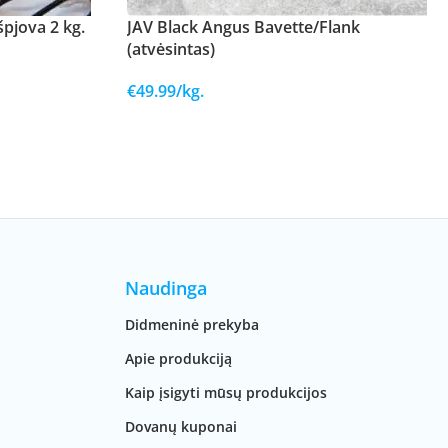
špjova 2 kg.
JAV Black Angus Bavette/Flank
(atvėsintas)
€
49.99
/kg.
Naudinga
Didmeninė prekyba
Apie produkciją
Kaip įsigyti mūsų produkcijos
Dovanų kuponai