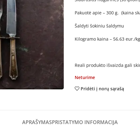
Pakuotė apie – 300 g. (kaina sk
Šaldyti šokiniu šaldymu
Kilogramo kaina – 56.63 eur./k
Reali produkto išvaizda gali sk
Neturime
Pridėti į norų sąrašą
APRAŠYMAS
PRISTATYMO INFORMACIJA