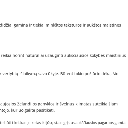
džiai gamina ir tiekia minkštos tekstūros ir aukštos maistinės
 reikia norint natūraliai užauginti aukščiausios kokybės maistinius
ir vertybių išlaikymą savo ūkyje. Būtent tokio požiūrio dėka, šio
aujosios Zelandijos ganyklos ir švelnus klimatas suteikia šiam
ojo, kuriuo galite pasitikėti.
te būti tikri, kad jo kelias iki jūsų stalo grįstas aukščiausios pagarbos gamtai