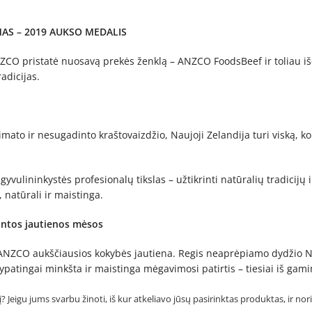
AS – 2019 AUKSO MEDALIS
CO pristatė nuosavą prekės ženklą – ANZCO FoodsBeef ir toliau išdi
adicijas.
ato ir nesugadinto kraštovaizdžio, Naujoji Zelandija turi viską, ko
gyvulininkystės profesionalų tikslas – užtikrinti natūralių tradicijų 
 natūrali ir maistinga.
itintos jautienos mėsos
ra ANZCO aukščiausios kokybės jautiena. Regis neaprėpiamo dydžio N
atingai minkšta ir maistinga mėgavimosi patirtis – tiesiai iš gamint
? Jeigu jums svarbu žinoti, iš kur atkeliavo jūsų pasirinktas produktas, ir nori