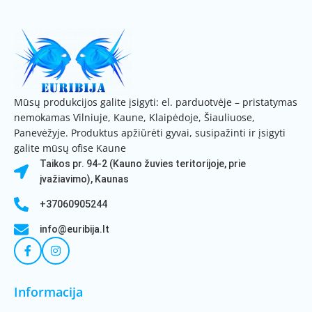
Mūsų produkcijos galite įsigyti: el. parduotvėje – pristatymas
nemokamas Vilniuje, Kaune, Klaipėdoje, Šiauliuose,
Panevėžyje. Produktus apžiūrėti gyvai, susipažinti ir įsigyti
galite mūsų ofise Kaune
Taikos pr. 94-2 (Kauno žuvies teritorijoje, prie
įvažiavimo), Kaunas
+37060905244
info@euribija.lt
Informacija