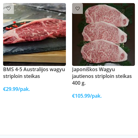
BMS 4-5 Australijos wagyu
Japoniškos Wagyu
striploin steikas
jautienos striploin steikas
400 g.
€
29.99
/pak.
€
105.99
/pak.
Į KREPŠELĮ
Į KREPŠELĮ