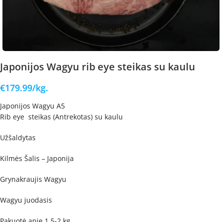
Japonijos Wagyu rib eye steikas su kaulu
€
179.99
/kg.
Japonijos Wagyu A5
Rib eye steikas (Antrekotas) su kaulu
Užšaldytas
Kilmės Šalis – Japonija
Grynakraujis Wagyu
Wagyu juodasis
Pakuotė apie 1.5-2 kg.