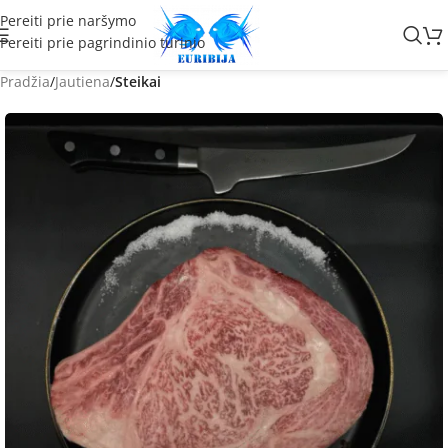
Pereiti prie naršymo
Pereiti prie pagrindinio turinio
Pradžia
Jautiena
Steikai