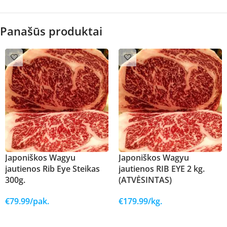
Panašūs produktai
Japoniškos Wagyu
Japoniškos Wagyu
jautienos Rib Eye Steikas
jautienos RIB EYE 2 kg.
300g.
(ATVĖSINTAS)
€
79.99
/pak.
€
179.99
/kg.
Į KREPŠELĮ
Į KREPŠELĮ