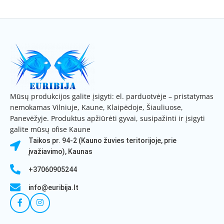
Mūsų produkcijos galite įsigyti: el. parduotvėje – pristatymas
nemokamas Vilniuje, Kaune, Klaipėdoje, Šiauliuose,
Panevėžyje. Produktus apžiūrėti gyvai, susipažinti ir įsigyti
galite mūsų ofise Kaune
Taikos pr. 94-2 (Kauno žuvies teritorijoje, prie
įvažiavimo), Kaunas
+37060905244
info@euribija.lt