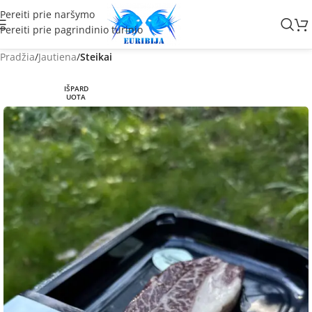
Pereiti prie naršymo
Pereiti prie pagrindinio turinio
Pradžia
Jautiena
Steikai
IŠPARD
UOTA