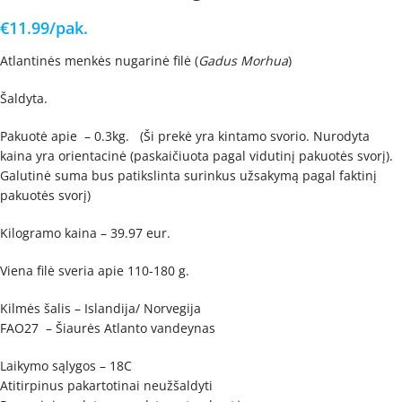
€
11.99
/pak.
Atlantinės menkės nugarinė filė (
Gadus Morhua
)
Šaldyta.
Pakuotė apie – 0.3kg. (Ši prekė yra kintamo svorio. Nurodyta
kaina yra orientacinė (paskaičiuota pagal vidutinį pakuotės svorį).
Galutinė suma bus patikslinta surinkus užsakymą pagal faktinį
pakuotės svorį)
Kilogramo kaina – 39.97 eur.
Viena filė sveria apie 110-180 g.
Kilmės šalis – Islandija/ Norvegija
FAO27 – Šiaurės Atlanto vandeynas
Laikymo sąlygos – 18C
Atitirpinus pakartotinai neužšaldyti