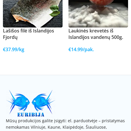
Lašišos filė iš Islandijos
Laukinės krevetės iš
Fjordų
Islandijos vandenų 500g.
€
37.99
/kg
€
14.99
/pak.
Į KREPŠELĮ
Į KREPŠELĮ
Mūsų produkcijos galite įsigyti: el. parduotvėje – pristatymas
nemokamas Vilniuje, Kaune, Klaipėdoje, Šiauliuose,