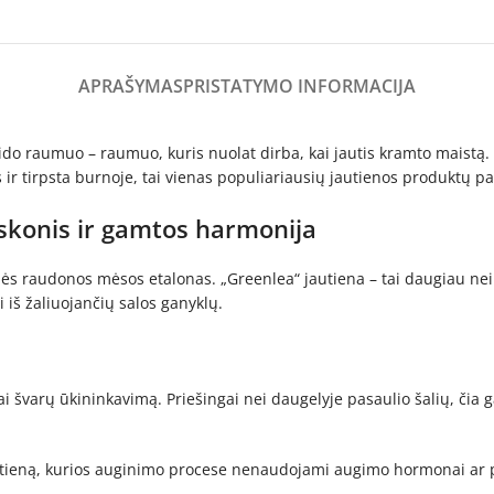
APRAŠYMAS
PRISTATYMO INFORMACIJA
 raumuo – raumuo, kuris nuolat dirba, kai jautis kramto maistą. Dėl 
ir tirpsta burnoje, tai vienas populiariausių jautienos produktų pa
 skonis ir gamtos harmonija
ės raudonos mėsos etalonas. „Greenlea“ jautiena – tai daugiau nei p
 iš žaliuojančių salos ganyklų.
i švarų ūkininkavimą. Priešingai nei daugelyje pasaulio šalių, čia g
ieną, kurios auginimo procese nenaudojami augimo hormonai ar prof