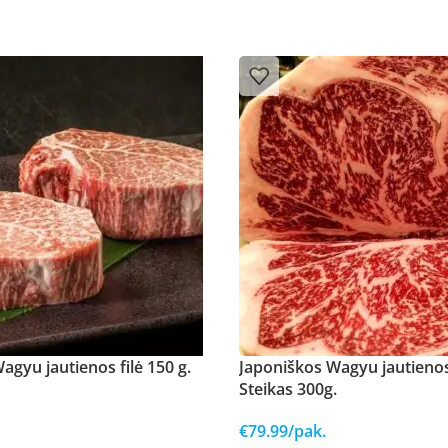
agyu jautienos filė 150 g.
Japoniškos Wagyu jautienos
Steikas 300g.
€
79.99
/pak.