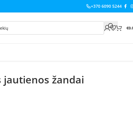
+370 6090 5244
€
0.
s jautienos žandai