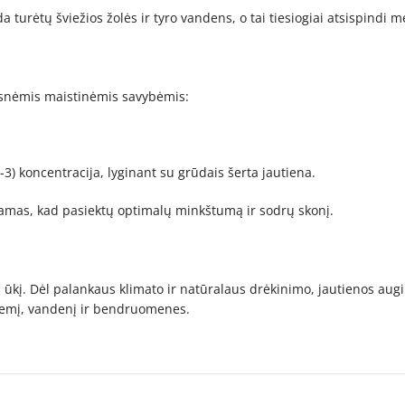
 turėtų šviežios žolės ir tyro vandens, o tai tiesiogiai atsispindi 
esnėmis maistinėmis savybėmis:
 koncentracija, lyginant su grūdais šerta jautiena.
amas, kad pasiektų optimalų minkštumą ir sodrų skonį.
 ūkį. Dėl palankaus klimato ir natūralaus drėkinimo, jautienos au
ožemį, vandenį ir bendruomenes.