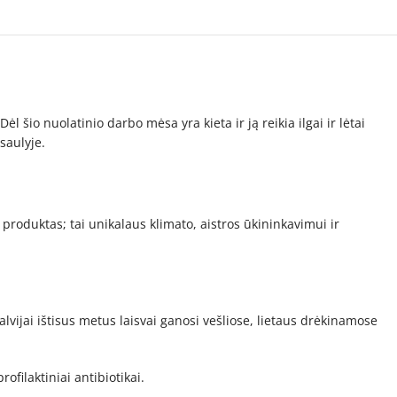
šio nuolatinio darbo mėsa yra kieta ir ją reikia ilgai ir lėtai
saulyje.
roduktas; tai unikalaus klimato, aistros ūkininkavimui ir
alvijai ištisus metus laisvai ganosi vešliose, lietaus drėkinamose
ilaktiniai antibiotikai.