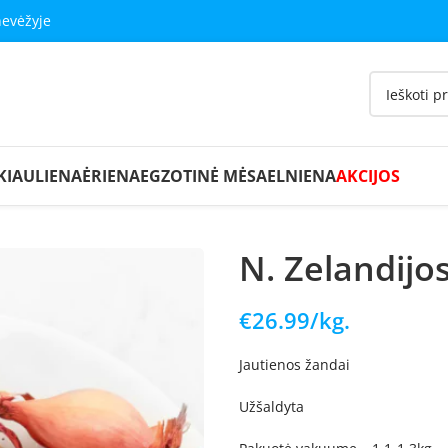
nevėžyje
KIAULIENA
ĖRIENA
EGZOTINĖ MĖSA
ELNIENA
AKCIJOS
N. Zelandijo
€
26.99
/kg.
Jautienos žandai
Užšaldyta