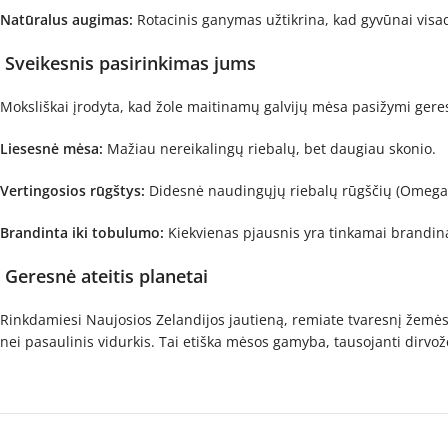
Natūralus augimas:
Rotacinis ganymas užtikrina, kad gyvūnai visada
Sveikesnis pasirinkimas jums
Moksliškai įrodyta, kad žole maitinamų galvijų mėsa pasižymi ger
Liesesnė mėsa:
Mažiau nereikalingų riebalų, bet daugiau skonio.
Vertingosios rūgštys:
Didesnė naudingųjų riebalų rūgščių (Omega-3)
Brandinta iki tobulumo:
Kiekvienas pjausnis yra tinkamai brandin
Geresnė ateitis planetai
Rinkdamiesi Naujosios Zelandijos jautieną, remiate tvaresnį žemės
nei pasaulinis vidurkis. Tai etiška mėsos gamyba, tausojanti dirv