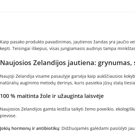
Kaip pasako produkto pavadinimas, jautienos žandas yra jaučio veido
kepti. Teisingai iškepus, visas jungiamasis audinys tampa minkštas 
Naujosios Zelandijos jautiena: grynumas,
Naujoji Zelandija visame pasaulyje garsėja kaip aukščiausios kokyb
natūralių auginimo metodų derinys, kuris pasiekia jūsų stalą tiesiai
100 % maitinta žole ir užauginta laisvėje
Naujosios Zelandijos gamta leidžia taikyti žemo poveikio, ekologiška
pievose.
Jokių hormonų ir antibiotikų:
Didžiuojamės galėdami pasiūlyti jaut