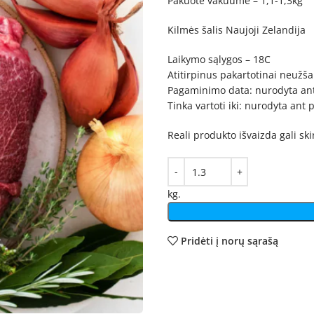
Pakuotė vakuume – 1,1-1,3kg
Kilmės šalis Naujoji Zelandija
Laikymo sąlygos – 18C
Atitirpinus pakartotinai neužša
Pagaminimo data: nurodyta an
Tinka vartoti iki: nurodyta ant
Reali produkto išvaizda gali sk
kg.
Pridėti į norų sąrašą