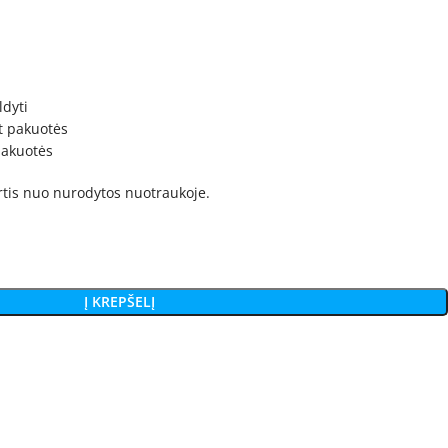
ldyti
t pakuotės
 pakuotės
irtis nuo nurodytos nuotraukoje.
Į KREPŠELĮ