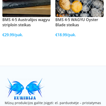
BMS 4-5 Australijos wagyu
BMS 4-5 WAGYU Oyster
striploin steikas
Blade steikas
€
29.99
/pak.
€
18.99
/pak.
Į KREPŠELĮ
Į KREPŠELĮ
Mūsų produkcijos galite įsigyti: el. parduotvėje – pristatymas