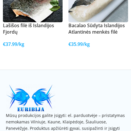
Lašišos filė iš Islandijos
Bacalao Sūdyta Islandijos
Fjordų
Atlantinės menkės filė
€
37.99
/kg
€
35.99
/kg
Į KREPŠELĮ
Į KREPŠELĮ
Mūsų produkcijos galite įsigyti: el. parduotvėje – pristatymas
nemokamas Vilniuje, Kaune, Klaipėdoje, Šiauliuose,
Panevėžyje. Produktus apžiūrėti gyvai, susipažinti ir įsigyti