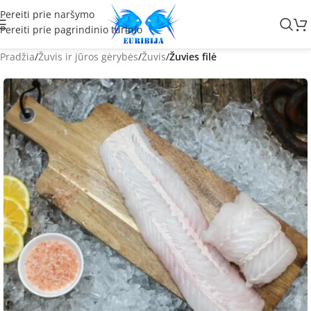
Pereiti prie naršymo
Pereiti prie pagrindinio turinio
Pradžia
Žuvis ir jūros gėrybės
Žuvis
Žuvies filė