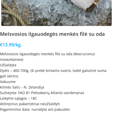
Melsvosios ilgauodegės menkės filė su oda
€
13.99
/kg.
Melsvosios ilgauodegės menkės filė su oda (Macruronus
novazelaniea)
Užšaldyta
Dydis – 400-700g. (ši prekė kintamo svorio, todėl galutinė suma
gali skirtis)
Vakuume
Kilmės šalis – N. Zelandija
Sužvejota: FAO 81 Pietvakarių Atlanto vandenynas
Laikymo sąlygos – 18C
Atitirpinus pakartotinai neužšaldyti
Pagaminimo data: nurodyta ant pakuotės