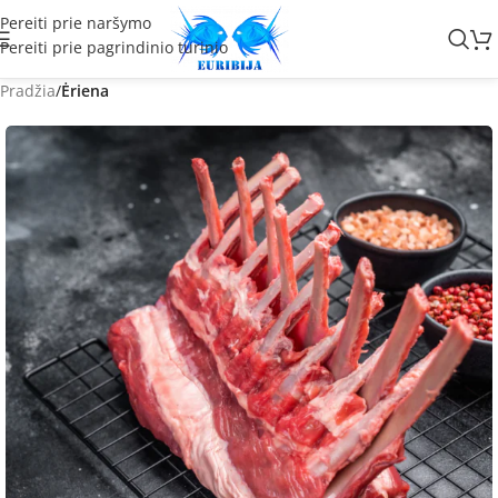
Pereiti prie naršymo
Pereiti prie pagrindinio turinio
Pradžia
Ėriena