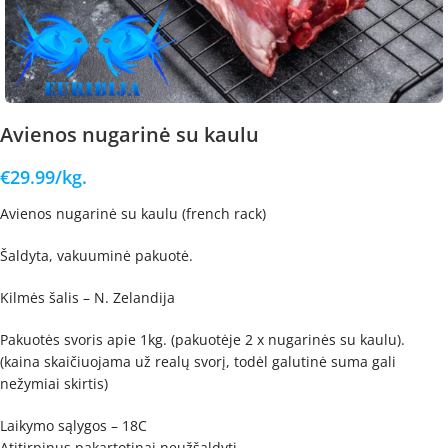
Avienos nugarinė su kaulu
€
29.99
/kg.
Avienos nugarinė su kaulu (french rack)
Šaldyta, vakuuminė pakuotė.
Kilmės šalis – N. Zelandija
Pakuotės svoris apie 1kg. (pakuotėje 2 x nugarinės su kaulu).
(kaina skaičiuojama už realų svorį, todėl galutinė suma gali
nežymiai skirtis)
Laikymo sąlygos – 18C
Atitirpinus pakartotinai neužšaldyti