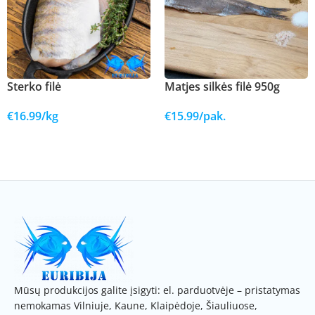
Sterko filė
Matjes silkės filė 950g
€
16.99
/kg
€
15.99
/pak.
Į KREPŠELĮ
Į KREPŠELĮ
Mūsų produkcijos galite įsigyti: el. parduotvėje – pristatymas
nemokamas Vilniuje, Kaune, Klaipėdoje, Šiauliuose,