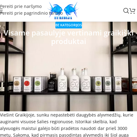
Pereiti prie naršymo
Pereiti prie pagrindinio turinio
BE KATEGORIJOS
Visame pasaulyje vertinami graikiški
produktai
Kas bent kartą lankėsi Graikijoje, turbūt nepraleido progos
pasimėgauti šios šalies maistu, išsiskiriančiu aukščiausia kokybe ir
natūralumu. Graikiški produktai dėl to vertinami visame pasaulyje.
Geriausios lauktuvės iš Graikijos – tai itin tyras natūralus alyvuogių
aliejus, marinuotos alyvuogės ar čia gamintas balzamiko užpilas.
Kaip graikams pavyko atrasti šį sėkmės receptą ir pasiūlyti
pasauliui aukščiausios kokybės produktus?
Žaliasis graikų auksas
Viešint Graikijoje, sunku nepastebėti daugybės alyvmedžių, kurie
auginami visuose šalies regionuose. Istorikai skelbia, kad
alyvuogės maistui galėjo būti pradėtos naudoti dar prieš 3000
metų. Sakoma, kad pirmasis pasodintas alyvmedis iki šiol auga