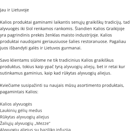
Jau ir Lietuvoje
Kalios produktai gaminami laikantis senųjų graikiškų tradicijų, tad
alyvuogės iki šiol renkamos rankomis. Šiandien Kalios Graikijoje
yra pagrindinis prekės ženklas maisto industrijoje. Kalios
produktai naudojami geriausiuose šalies restoranuose. Pagaliau
juos išbandyti galės ir Lietuvos gurmanai.
Savo klientams siūlome ne tik tradicinius Kalios graikiškus
produktus, tokius kaip ypač tyrą
alyvuogių aliejų
, bet ir retai kur
sutinkamus gaminius, kaip kad rūkytas alyvuogių aliejus.
Kviečiame susipažinti su naujais mūsų asortimento produktais,
pagamintais Kalios:
Kalios alyvuogės
Laukinių gėlių medus
Rūkytas alyvuogių aliejus
Žaliųjų alyvuogių „Mezze“
Alyvuogių aliejus su baziliko infuzija