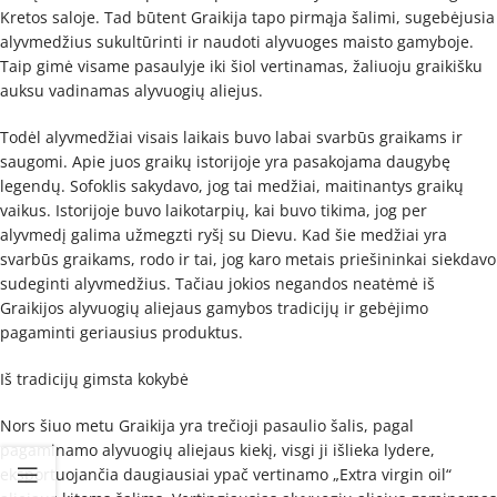
Kretos saloje. Tad būtent Graikija tapo pirmąja šalimi, sugebėjusia
alyvmedžius sukultūrinti ir naudoti alyvuoges maisto gamyboje.
Taip gimė visame pasaulyje iki šiol vertinamas, žaliuoju graikišku
auksu vadinamas alyvuogių aliejus.
Todėl alyvmedžiai visais laikais buvo labai svarbūs graikams ir
saugomi. Apie juos graikų istorijoje yra pasakojama daugybę
legendų. Sofoklis sakydavo, jog tai medžiai, maitinantys graikų
vaikus. Istorijoje buvo laikotarpių, kai buvo tikima, jog per
alyvmedį galima užmegzti ryšį su Dievu. Kad šie medžiai yra
svarbūs graikams, rodo ir tai, jog karo metais priešininkai siekdavo
sudeginti alyvmedžius. Tačiau jokios negandos neatėmė iš
Graikijos alyvuogių aliejaus gamybos tradicijų ir gebėjimo
pagaminti geriausius produktus.
Iš tradicijų gimsta kokybė
Nors šiuo metu Graikija yra trečioji pasaulio šalis, pagal
pagaminamo alyvuogių aliejaus kiekį, visgi ji išlieka lydere,
eksportuojančia daugiausiai ypač vertinamo „Extra virgin oil“