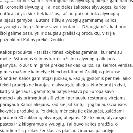
aliejaus kitoms šalims. Vertingiausias alyvuogių aliejus gaminamas
iš Koroneiki alyvuogių. Tai nedidelės žaliosios alyvuogės, kurios
natūraliai yra šiek tiek karčios, tačiau puikiai tinka alyvuogių
aliejaus gamybai. Būtent iš šių alyvuogių gaminamą Kalios
alyvuogių aliejų siūlome savo klientams. Džiaugiamės, kad nuo
šiol galime pasiūlyti ir daugiau graikiškų produktų. Visi jie
paženklinti Kalios prekės ženklu.
Kalios produktai – tai išskirtinės kokybės gaminiai, kuriami su
meile. Aštuonios šeimos kartos užsiima alyvuogių aliejaus
gamyba, o 2010 m. gimė prekės ženklas Kalios. Tai šeimos verslas,
gimęs mažame kaimelyje Neochori-Ithomi Graikijos pietuose.
Šiandien Kalios gamintojai juokauja, kad jų gyslomis per tiek laiko
tekėti pradėjo ne kraujas, o alyvuogių aliejus. Norėdami įrodyti,
kad yra geriausi, gamintojai patys keliavo po Europą savo
motociklais primygtinai siūlydami geriausių restoranų virėjams
paragauti Kalios aliejaus, kad šie įsitikintų – jog tai aukščiausios
kokybės produkcija. Po dviejų mėnesių jie džiaugėsi, galėdami
parduoti 30 stiklainių alyvuogių aliejaus, 18 stiklainių alyvuogių
pastos ir 2 kilogramus alyvuogių. Tai buvo Kalios pradžia, o
šiandien šis prekės ženklas vis plačiau žinomas pasaulyje.